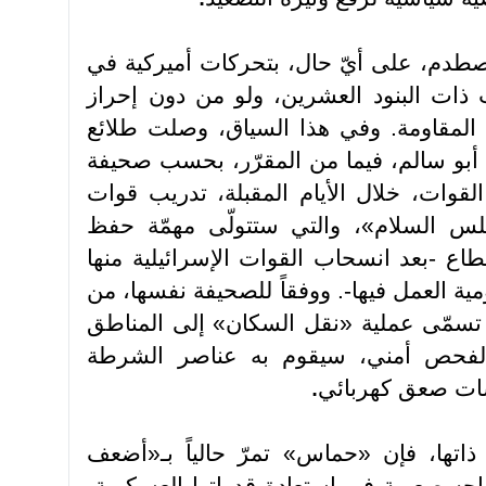
طدم، على أيّ حال، بتحركات أميركية في
 ذات البنود العشرين، ولو من دون إحراز
 المقاومة. وفي هذا السياق، وصلت طلائع
 أبو سالم، فيما من المقرّر، بحسب صحيفة
لقوات، خلال الأيام المقبلة، تدريب قوات
جلس السلام»، والتي ستتولّى مهمّة حفظ
اع -بعد انسحاب القوات الإسرائيلية منها
ية العمل فيها-. ووفقاً للصحيفة نفسها، من
لما تسمّى عملية «نقل السكان» إلى المناطق
 لفحص أمني، سيقوم به عناصر الشرطة
سات صعق كهربائي
.
ذاتها، فإن «حماس» تمرّ حالياً بـ«أضعف