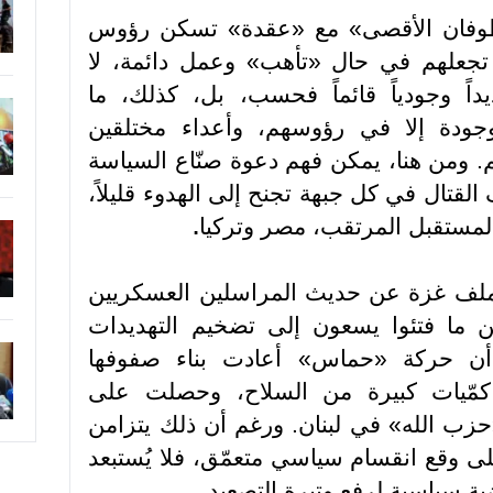
وفان الأقصى» مع «عقدة» تسكن رؤوس
 تجعلهم في حال «تأهب» وعمل دائمة، لا
داً وجودياً قائماً فحسب، بل، كذلك، ما
وجودة إلا في رؤوسهم، وأعداء مختلقين
هم. ومن هنا، يمكن فهم دعوة صنّاع السياسة
 القتال في كل جبهة تجنح إلى الهدوء قليلاً،
المستقبل المرتقب، مصر وتركيا
.
ب ملف غزة عن حديث المراسلين العسكريين
ين ما فتئوا يسعون إلى تضخيم التهديدات
 أن حركة «حماس» أعادت بناء صفوفها
كمّيات كبيرة من السلاح، وحصلت على
حزب الله» في لبنان. ورغم أن ذلك يتزامن
لى وقع انقسام سياسي متعمّق، فلا يُستبعد
ة سياسية لرفع وتيرة التصعيد
.