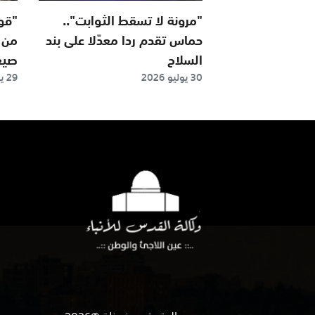
"مرونة لا تسقط الثوابت"..
"قوة
حماس تقدم ردا معدّلا على بند
من 
السلاح
صيغة
30 يوليو 2026
29 يوليو 2026