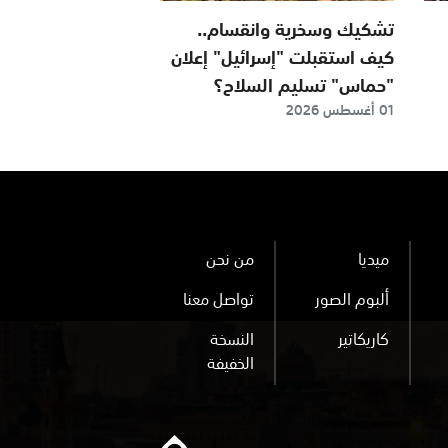
تشكيك وسخرية وانقسام..
كيف استقبلت "إسرائيل" إعلان
"حماس" تسليم السلاح؟
01 أغسطس 2026
ميديا
من نحن
ألبوم الصور
تواصل معنا
كاريكاتير
النسخة
الخفيفة