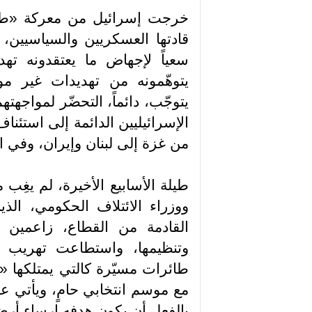
خرجت إسرائيل من معركة «ط
قادتها العسكريين والسياسيين،
سعياً لإجهاض ما يعتقدونه تهدي
يتوهّمونه من تهديدات غير م
يتوجّب، دائماً، التحضّر لمواجهت
الإسرائيليين الدائمة إلى استئناف
من غزة إلى لبنان وإيران، وفي 
طيلة الأسابيع الأخيرة، لم يغِ
ووزراء الائتلاف الحكومي، الذ
القادمة من القطاع، زاعمين
وتنظيمها، واستطاعت تهريب 
طائرات مسيّرة كالتي يمتلكها «
مع موسم انتخابي حامٍ، ويأتي ع
بالفعل أن يكون هدفه إرساء أرضي