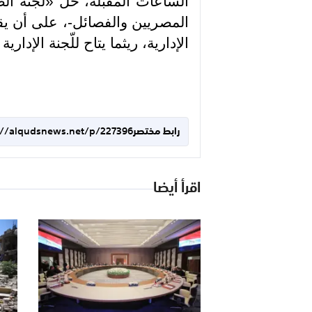
الساعات المقبلة، حلّ «لجنة ال
المصريين والفصائل-، على أن يقع
الإدارية، ريثما يتاح للّجنة الإداري
رابط مختصر
://alqudsnews.net/p/227396
اقرأ أيضا