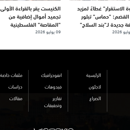
 الاستقرار" غطاءً لمزيد
الكنيست يقر بالقراءة الأولى
القضم: "حماس" تبلور
تجميد أموال إضافية من
 جديدة لـ"بند السلاح"
"المقاصة" الفلسطينية
09 يوليو 2026
الرئيسية
انفوجرافيك
ملفات خاصة
لاجئون
فيدوهات
دراسات
الصراع
تقارير
مقالات
وتحقيقات