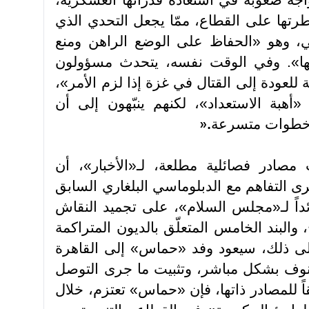
جه صعوبة في استعادة قدراتها العسكرية،
رتها على القطاع، ممّا يجعل التحدي الذي
، وهو «الحفاظ على الوضع الراهن ومنع
ها». وفي الوقت نفسه، يتحدث مسؤولون
لعودة إلى القتال في غزة إذا لزم الأمر»،
هبة الاستعداد»، لكنهم ينبّهون إلى أن
ذ خطوات متسرعة
».
صادر فصائلية مطلعة، لـ«الأخبار»، أن
ى التفاهم مع الدبلوماسي البلغاري السابق
ائداً لـ«مجلس السلام»، على تجميد النقاش
، والبند الخامس المتعلّق بالديون المتراكمة
لى ذلك، سيعود وفد «حماس» إلى القاهرة
دينوف بشكل مباشر، وتثبيت ما جرى التوصل
اً للمصادر ذاتها، فإن «حماس» تعتزم، خلال