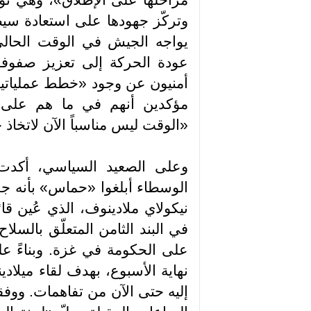
مراحلها على الإطلاق»، وهي توا
وتركّز جهودها على استعادة سيط
يواجه الجيش في الوقت الحالي
عودة الحركة إلى تعزيز صفوف
أمنيون عن وجود «خطط عملياتية ل
مؤكدين أنهم في ما هم على «أ
«الوقت ليس مناسباً الآن لاتخا
وعلى الصعيد السياسي، أكدت م
الوسطاء أبلغوا «حماس» بأنه جر
نيكولاي ملادينوف، الذي عُين ق
في البند الثامن المتعلّق بالسلاح
على الحكومة في غزة. وبناءً ع
نهاية الأسبوع، بهدف لقاء ميلا
إليه حتى الآن من تفاهمات. ووفق