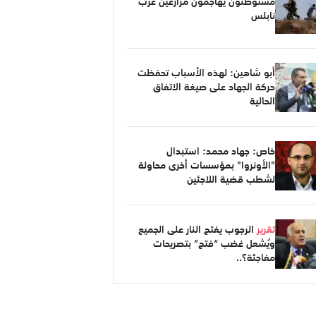
مستوطنون يهاجمون مزارعين غرب
نابلس
أبو شاهين: لهذه الأسباب تحفظت
حركة الجهاد على صيغة الاتفاق
الحالية
خاص: جهاد محمد: استبدال
"الأونروا" بمؤسسات أخرى محاولة
لشطب قضية اللاجئين
تقرير
الرجوب يفتح النار على الجميع
ويُشعل غضب “فتح” بتصريحات
مفاجئة؟..