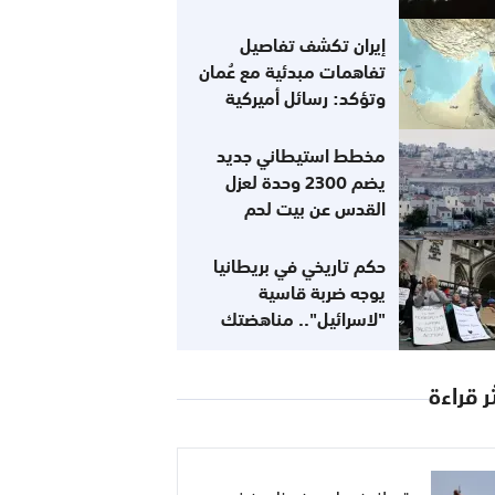
إيران تكشف تفاصيل
تفاهمات مبدئية مع عُمان
وتؤكد: رسائل أميركية
تفيد باستعدادها للعودة
إلى التزاماتها
مخطط استيطاني جديد
يضم 2300 وحدة لعزل
القدس عن بيت لحم
حكم تاريخي في بريطانيا
يوجه ضربة قاسية
"لاسرائيل".. مناهضتك
للصهيونية لا تعني
معاداتك للسامية
ر قراءة