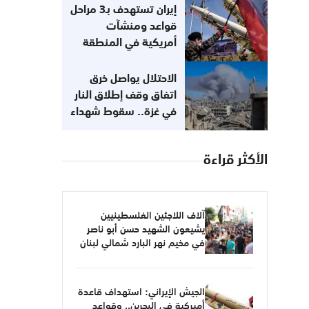
إيران تستهدف بـ3 مراحل
قواعد ومنشآت
أمريكية في المنطقة
الاحتلال يواصل خرق
اتفاق وقف إطلاق النار
في غزة.. سقوط شهداء
الأكثر قراءة
آلاف اللاجئين الفلسطينيين
يشيعون الشهيد حسن أبو ناصر
في مخيم نهر البارد شمالي لبنان
الجيش الإيراني: استهداف قاعدة
أميركية في البحرين.. وقواعد