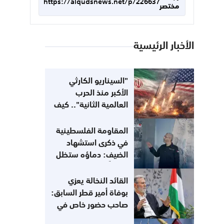
https://alqudsnews.net/p/226637
مختصر
الأخبار الرئيسية
"السيناريو الكارثي
الأكبر منذ الحرب
العالمية الثانية".. كيف
يهز العدوان على إيران
اقتصاد العالم؟
المقاومة الفلسطينية
في ذكرى استشهاد
الضيف: دماؤه ستظل
وقوداً لمعركتنا مع
الاحتلال
القائد النخالة يعزي
بوفاة أمير قطر السابق:
صاحب حضور خاص في
القضية الفلسطينية