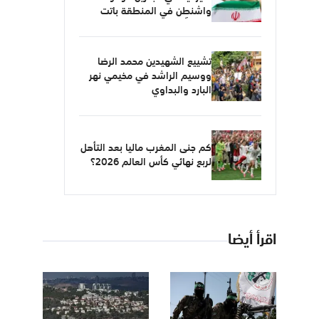
واشنطن في المنطقة باتت
أهدافاً مشروعة
تشييع الشهيدين محمد الرضا
ووسيم الراشد في مخيمي نهر
البارد والبداوي
كم جنى المغرب ماليا بعد التأهل
لربع نهائي كأس العالم 2026؟
اقرأ أيضا