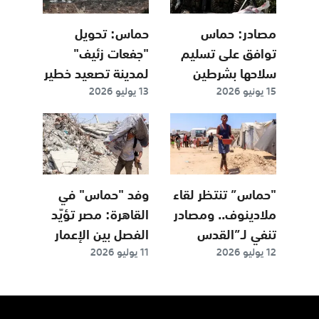
مصادر: حماس
حماس: تحويل
توافق على تسليم
"جفعات زئيف"
سلاحها بشرطين
لمدينة تصعيد خطير
15 يونيو 2026
13 يوليو 2026
"حماس” تنتظر لقاء
وفد "حماس" في
ملادينوف.. ومصادر
القاهرة: مصر تؤيّد
تنفي لـ”القدس
الفصل بين الإعمار
12 يوليو 2026
11 يوليو 2026
العربي” صحة
و«نزع السلاح»
الحديث عن الخطة
"ب"