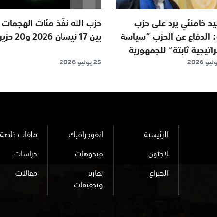
يد خامنئي يرد على حزب
حزب الله نفّذ مئات الهجمات
: الدفاع عن الحزب “سياسة
بين 17 نيسان 2026 و20 حزيران.
اتيجية ثابتة” للجمهورية
25 يوليو 2026
لامية
الرئيسية
انفوجرافيك
ملفات خاصة
لاجئون
فيدوهات
دراسات
الصراع
تقارير
مقالات
وتحقيقات