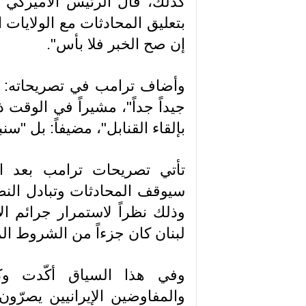
كذلك، قال الرئيس الأميركي 
بتعليق المحادثات مع الولايات ا
إن صح الخبر فلا بأس".
وأضاف ترامب في تصريحاته: "أع
جيداً جداً"، مشيراً في الوقت ذا
بإلقاء القنابل"، مضيفاً: بل "س
تأتي تصريحات ترامب بعد الأ
سيوقف المحادثات وتبادل الن
وذلك نظراً لاستمرار جرائم الا
لبنان كان جزءاً من الشروط ال
وفي هذا السياق أكّدت وكال
والمفاوضين الإيرانيين يصرّون