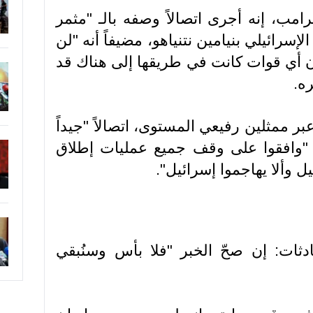
امب، إنه أجرى اتصالاً وصفه بالـ "مثمر
إسرائيلي بنيامين نتنياهو، مضيفاً أنه "لن
 أي قوات كانت في طريقها إلى هناك قد
ه.
 ممثلين رفيعي المستوى، اتصالاً "جيداً
هم "وافقوا على وقف جميع عمليات إطلاق
ل وألا يهاجموا إسرائيل".
دثات: إن صحّ الخبر "فلا بأس وسنُبقي