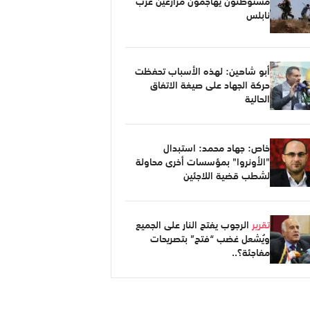
مستوطنون يهاجمون مزارعين غرب
نابلس
أبو شاهين: لهذه الأسباب تحفظت
حركة الجهاد على صيغة الاتفاق
الحالية
خاص: جهاد محمد: استبدال
"الأونروا" بمؤسسات أخرى محاولة
لشطب قضية اللاجئين
تقرير
الرجوب يفتح النار على الجميع
ويُشعل غضب “فتح” بتصريحات
مفاجئة؟..