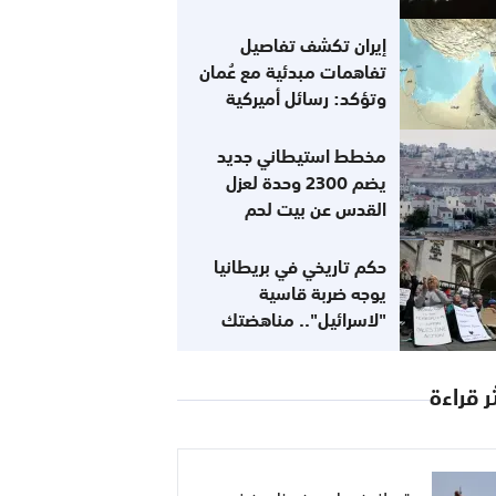
إيران تكشف تفاصيل
تفاهمات مبدئية مع عُمان
وتؤكد: رسائل أميركية
تفيد باستعدادها للعودة
إلى التزاماتها
مخطط استيطاني جديد
يضم 2300 وحدة لعزل
القدس عن بيت لحم
حكم تاريخي في بريطانيا
يوجه ضربة قاسية
"لاسرائيل".. مناهضتك
للصهيونية لا تعني
معاداتك للسامية
ر قراءة