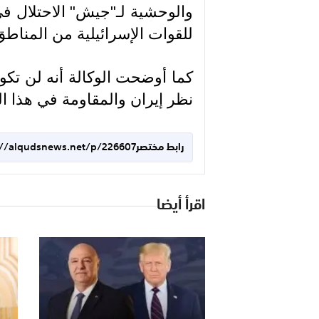
والوحشية لـ"جيش" الاحتلال ف
للقوات الإسرائيلية من المناطق
كما أوضحت الوكالة أنه لن تكون
نظر إيران والمقاومة في هذا ا
رابط مختصر
://alqudsnews.net/p/226607
اقرأ أيضا