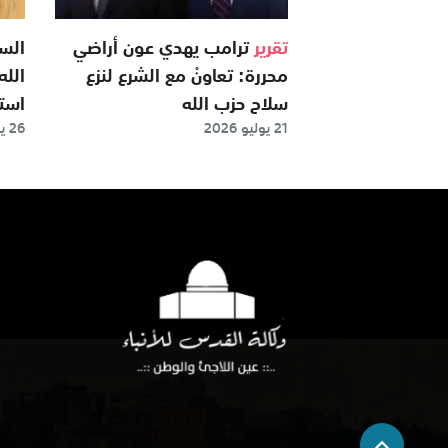
تقرير
ترامب يهدي عون أراضي
الس
محررة: تعاونْ مع الشرع لنزع
الله
سلاح حزب الله
استر
21 يوليو 2026
26 يوليو 2026
الإس