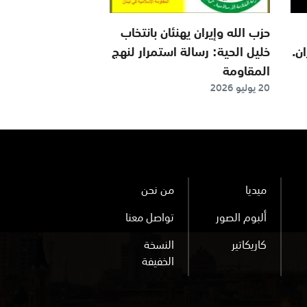
حزب الله وإيران يهنئان بانتخاب
خليل الحية: رسالة استمرار لنهج
المقاومة
20 يوليو 2026
ميديا
من نحن
ألبوم الصور
تواصل معنا
كاريكاتير
النسخة
الخفيفة