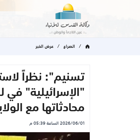
/
/
الصراع
عرض الخبر
تسنيم": نظراً لاستم
"الإسرائيلية" في لب
محادثاتها مع الولا
2026/06/01 الساعة 05:39 م