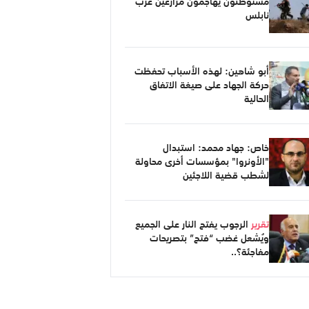
مستوطنون يهاجمون مزارعين غرب
نابلس
أبو شاهين: لهذه الأسباب تحفظت
حركة الجهاد على صيغة الاتفاق
الحالية
خاص: جهاد محمد: استبدال
"الأونروا" بمؤسسات أخرى محاولة
لشطب قضية اللاجئين
تقرير
الرجوب يفتح النار على الجميع
ويُشعل غضب “فتح” بتصريحات
مفاجئة؟..