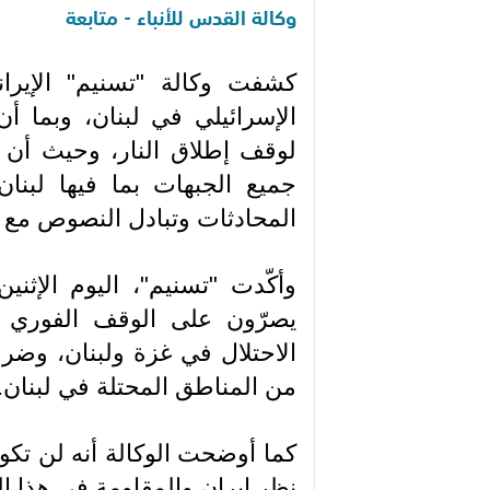
وكالة القدس للأنباء - متابعة
كشفت وكالة "تسنيم" الإيراني
الإسرائيلي في لبنان، وبما أ
لوقف إطلاق النار، وحيث أن 
جميع الجبهات بما فيها لبنا
المحادثات وتبادل النصوص مع ا
وأكّدت "تسنيم"، اليوم الإثني
يصرّون على الوقف الفوري لل
الاحتلال في غزة ولبنان، وضرو
من المناطق المحتلة في لبنان.
كما أوضحت الوكالة أنه لن تكون
نظر إيران والمقاومة في هذا ا