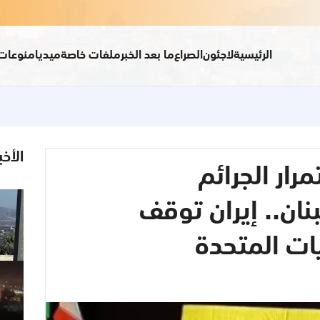
الرئيسية
لاجئون
الصراع
ما بعد الخبر
ملفات خاصة
ميديا
منوعات
الأخب
رار الجرائم
نان.. إيران توقف
يات المتحدة