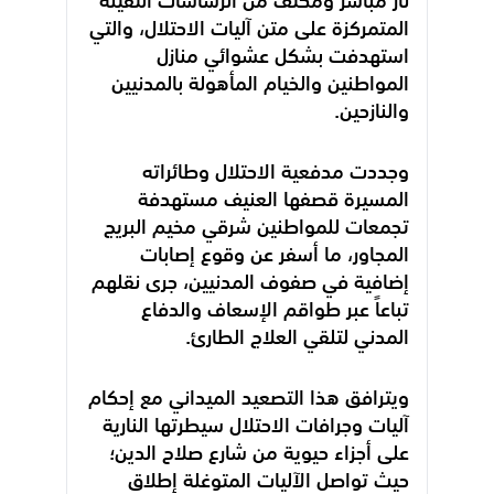
نار مباشر ومكثف من الرشاشات الثقيلة
المتمركزة على متن آليات الاحتلال، والتي
استهدفت بشكل عشوائي منازل
المواطنين والخيام المأهولة بالمدنيين
والنازحين.
وجددت مدفعية الاحتلال وطائراته
المسيرة قصفها العنيف مستهدفة
تجمعات للمواطنين شرقي مخيم البريج
المجاور، ما أسفر عن وقوع إصابات
إضافية في صفوف المدنيين، جرى نقلهم
تباعاً عبر طواقم الإسعاف والدفاع
المدني لتلقي العلاج الطارئ.
ويترافق هذا التصعيد الميداني مع إحكام
آليات وجرافات الاحتلال سيطرتها النارية
على أجزاء حيوية من شارع صلاح الدين؛
حيث تواصل الآليات المتوغلة إطلاق