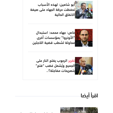
أبو شاهين: لهذه الأسباب
تحفظت حركة الجهاد على صيغة
الاتفاق الحالية
خاص: جهاد محمد: استبدال
"الأونروا" بمؤسسات أخرى
محاولة لشطب قضية اللاجئين
تقرير
الرجوب يفتح النار على
الجميع ويُشعل غضب “فتح”
بتصريحات مفاجئة؟..
اقرأ أيضا