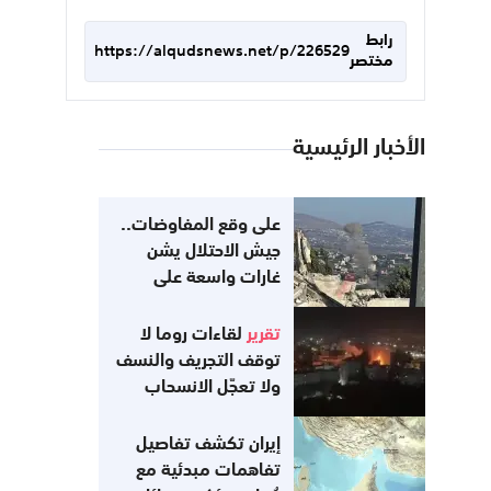
رابط
https://alqudsnews.net/p/226529
مختصر
الأخبار الرئيسية
على وقع المفاوضات..
جيش الاحتلال يشن
غارات واسعة على
جنوب لبنان
تقرير
لقاءات روما لا
توقف التجريف والنسف
ولا تعجّل الانسحاب
إيران تكشف تفاصيل
تفاهمات مبدئية مع