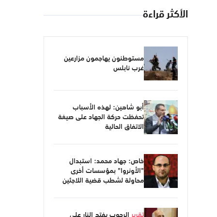
الأكثر قراءة
مستوطنون يهاجمون مزارعين
غرب نابلس
أبو شاهين: لهذه الأسباب
تحفظت حركة الجهاد على صيغة
الاتفاق الحالية
خاص: جهاد محمد: استبدال
"الأونروا" بمؤسسات أخرى
محاولة لشطب قضية اللاجئين
تقرير
الرجوب يفتح النار على