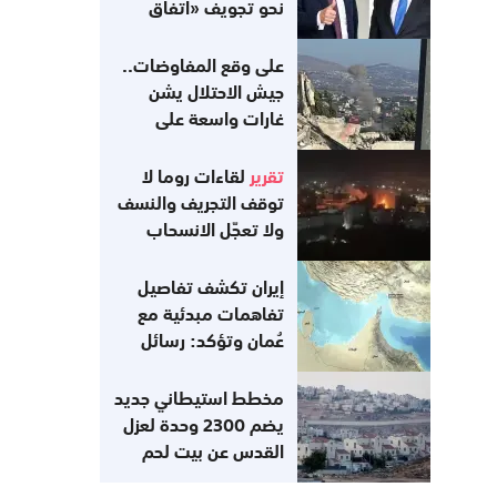
نحو تجويف «اتفاق
غزة»
على وقع المفاوضات..
جيش الاحتلال يشن
غارات واسعة على
جنوب لبنان
تقرير
لقاءات روما لا
توقف التجريف والنسف
ولا تعجّل الانسحاب
إيران تكشف تفاصيل
تفاهمات مبدئية مع
عُمان وتؤكد: رسائل
أميركية تفيد
باستعدادها للعودة إلى
مخطط استيطاني جديد
التزاماتها
يضم 2300 وحدة لعزل
القدس عن بيت لحم