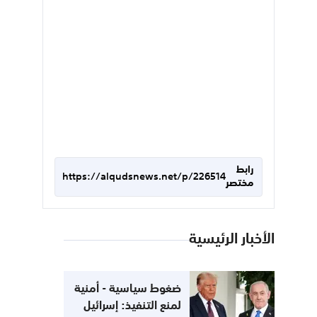
رابط
https://alqudsnews.net/p/226514
مختصر
الأخبار الرئيسية
ضغوط سياسية - أمنية
لمنع التنفيذ: إسرائيل