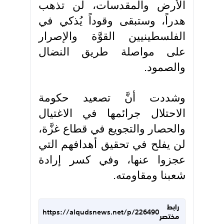
الأرض والمقدسات، لن تذهب
هدراً، وستبقى وقوداً يُذكي في
الفلسطينيين القوَّة والإصرار
على مواصلة طريق النضال
والصمود.
وشددت أنَّ تصعيد حكومة
الاحتلال جرائمها في الاغتيال
والحصار والتجويع في قطاع غزَّة،
لن يفلح في تحقيق أهدافهم التي
عجزوا عنها، وفي كسر إرادة
شعبنا ومقاومته.
رابط
https://alqudsnews.net/p/226490
مختصر