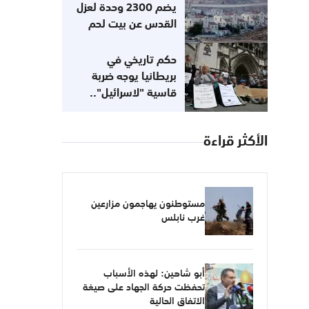
التزاماتها
يضم 2300 وحدة لعزل
القدس عن بيت لحم
حكم تاريخي في
بريطانيا يوجه ضربة
قاسية "لاسرائيل"..
مناهضتك للصهيونية لا
تعني معاداتك للسامية
الأكثر قراءة
مستوطنون يهاجمون مزارعين
غرب نابلس
أبو شاهين: لهذه الأسباب
تحفظت حركة الجهاد على صيغة
الاتفاق الحالية