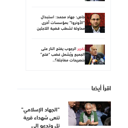
خاص: جهاد محمد: استبدال
"الأونروا" بمؤسسات أخرى
محاولة لشطب قضية اللاجئين
تقرير
الرجوب يفتح النار على
الجميع ويُشعل غضب “فتح”
بتصريحات مفاجئة؟..
اقرأ أيضا
"الجهاد الإسلامي"
تنعى شهداء قرية
تل وتدعو إلى