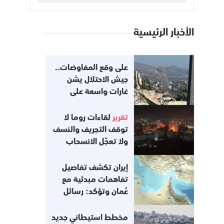
الأخبار الرئيسية
على وقع المفاوضات..
جيش الاحتلال يشن
غارات واسعة على
جنوب لبنان
تقرير
لقاءات روما لا
توقف التجريف والنسف
ولا تعجّل الانسحاب
إيران تكشف تفاصيل
تفاهمات مبدئية مع
عُمان وتؤكد: رسائل
أميركية تفيد
باستعدادها للعودة إلى
مخطط استيطاني جديد