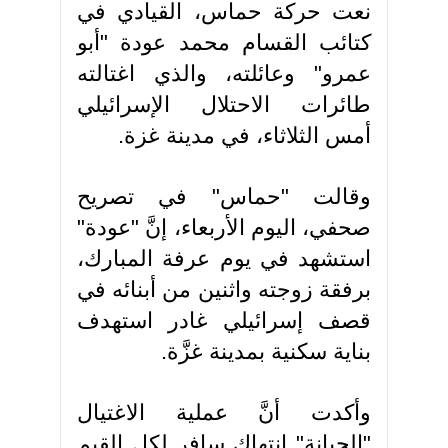
نعت حركة حماس، القيادي في
كتائب القسام محمد عودة "أبو
عمرو" وعائلته، والذي اغتالته
طائرات الاحتلال الإسرائيلي
أمس الثلاثاء، في مدينة غزة.
وقالت "حماس" في تصريح
صحفي، اليوم الأربعاء، إنَّ "عودة"
استشهد في يوم عرفة المبارك،
برفقة زوجته واثنين من أبنائه في
قصف إسرائيلي غادر استهدف
بناية سكنية بمدينة غزَّة.
وأكدت أنَّ عملية الاغتيال
"الجبانة" انتهاك سافر لكل القيم