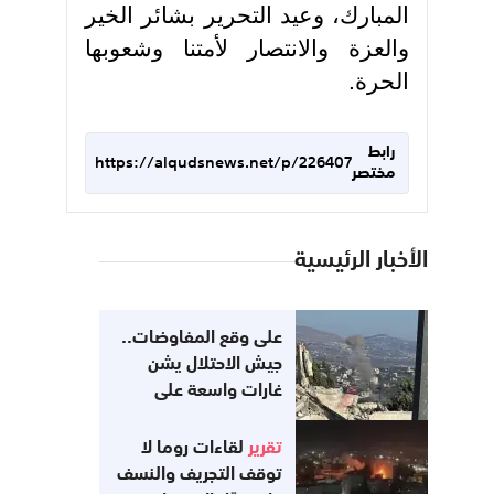
المبارك، وعيد التحرير بشائر الخير
والعزة والانتصار لأمتنا وشعوبها
الحرة.
رابط
https://alqudsnews.net/p/226407
مختصر
الأخبار الرئيسية
على وقع المفاوضات..
جيش الاحتلال يشن
غارات واسعة على
جنوب لبنان
تقرير
لقاءات روما لا
توقف التجريف والنسف