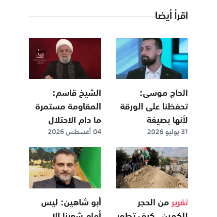
اقرأ أيضا
الحاج موسى:
الشيخ قاسم:
تحفظنا على الورقة
المقاومة مستمرة
لأنها بصيغة
ما دام الاحتلال
31 يوليو 2026
04 أغسطس 2026
فضفاضة تتيح
موجوداً.. ولا مانع
للاحتلال التملص من
من اللقاء مع
التزاماته
القيادة السورية
تقرير
من الحجر
أبو شاهين: ليس
للكمين.. كيف تطور
أمام شعبنا إلا