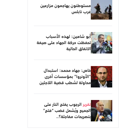
مستوطنون يهاجمون مزارعين
غرب نابلس
أبو شاهين: لهذه الأسباب
تحفظت حركة الجهاد على صيغة
الاتفاق الحالية
خاص: جهاد محمد: استبدال
"الأونروا" بمؤسسات أخرى
محاولة لشطب قضية اللاجئين
تقرير
الرجوب يفتح النار على
الجميع ويُشعل غضب “فتح”
بتصريحات مفاجئة؟..