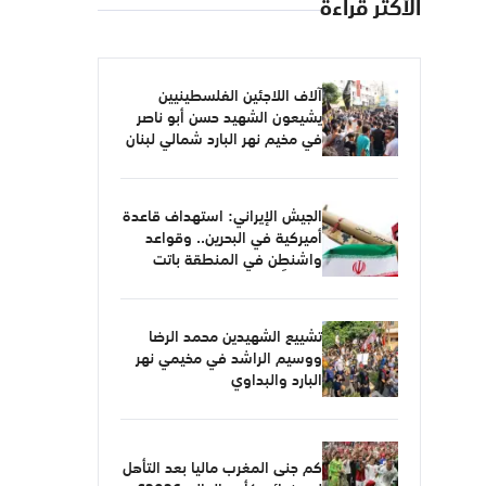
الأكثر قراءة
آلاف اللاجئين الفلسطينيين
يشيعون الشهيد حسن أبو ناصر
في مخيم نهر البارد شمالي لبنان
الجيش الإيراني: استهداف قاعدة
أميركية في البحرين.. وقواعد
واشنطن في المنطقة باتت
أهدافاً مشروعة
تشييع الشهيدين محمد الرضا
ووسيم الراشد في مخيمي نهر
البارد والبداوي
كم جنى المغرب ماليا بعد التأهل