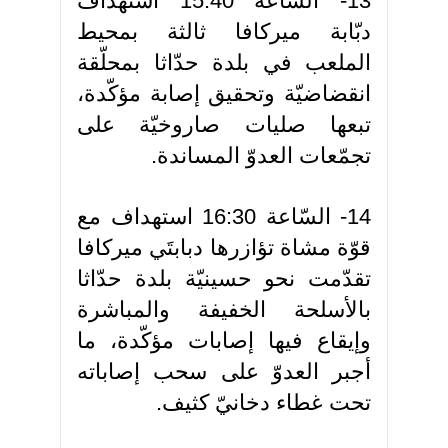
13- السّاعة 15:40 استهداف
دبّابة ميركافا ثالثة بمحيط
الملعب في بلدة حدّاثا بمحلّقة
انقضاضيّة وتحقيق إصابة مؤكّدة،
تبعها صليات صاروخيّة على
تجمّعات العدوّ المساندة.
14- السّاعة 16:30 استهداف مع
قوّة مشاة تؤازرها دبابتَي ميركافا
تقدّمت نحو حسينيّة بلدة حدّاثا
بالأسلحة الخفيفة والمباشرة
وإيقاع فيها إصابات مؤكّدة، ما
أجبر العدوّ على سحب إصاباته
تحت غطاء دخانيّ كثيف.