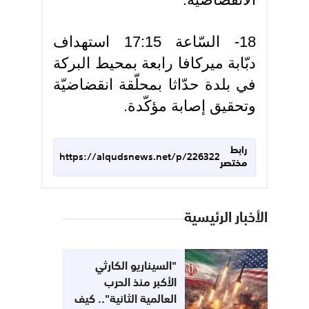
18- السّاعة 17:15 استهداف
دبّابة ميركافا رابعة بمحيط البركة
في بلدة حدّاثا بمحلّقة انقضاضيّة
وتحقيق إصابة مؤكّدة.
رابط
https://alqudsnews.net/p/226322
مختصر
الأخبار الرئيسية
"السيناريو الكارثي
الأكبر منذ الحرب
العالمية الثانية".. كيف