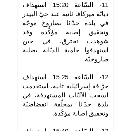
11- السّاعة 15:20 استهداف
دبابّة ميركافا ثانية عند حيّ البيدر
في بلدة حدّاثا بصاروخ موجّه
وتحقيق إصابة مؤكّدة وقد
شوهدت تحترق، في حين
استهدفوا حامية الدبّابة بصلية
صاروخيّة.
12- السّاعة 15:25 استهداف
جرّافة إسرائيلية ثانية، استقدمت
لسحب الآليّات المستهدفة، في
بلدة حدّاثا بمحلّقة انقضاضيّة
وتحقيق إصابة مؤكّدة.