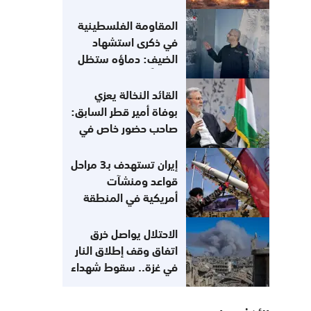
يهز العدوان على إيران
اقتصاد العالم؟
المقاومة الفلسطينية
في ذكرى استشهاد
الضيف: دماؤه ستظل
وقوداً لمعركتنا مع
الاحتلال
القائد النخالة يعزي
بوفاة أمير قطر السابق:
صاحب حضور خاص في
القضية الفلسطينية
إيران تستهدف بـ3 مراحل
قواعد ومنشآت
أمريكية في المنطقة
الاحتلال يواصل خرق
اتفاق وقف إطلاق النار
في غزة.. سقوط شهداء