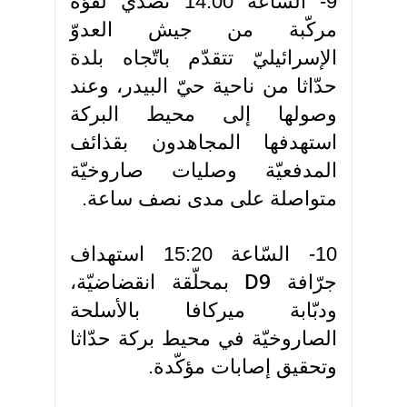
9- السّاعة 14:00 تصدي لقوّة
مركّبة من جيش العدوّ
الإسرائيليّ تتقدّم باتّجاه بلدة
حدّاثا من ناحية حيّ البيدر، وعند
وصولها إلى محيط البركة
استهدفها المجاهدون بقذائف
المدفعيّة وصليات صاروخيّة
متواصلة على مدى نصف ساعة.
10- السّاعة 15:20 استهداف
جرّافة
بمحلّقة انقضاضيّة،
D9
ودبّابة ميركافا بالأسلحة
الصاروخيّة في محيط بركة حدّاثا
وتحقيق إصابات مؤكّدة.