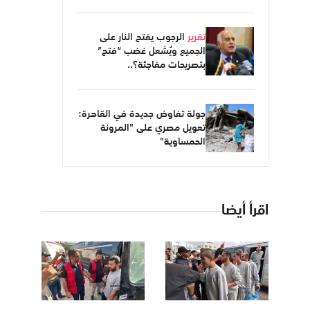
تقرير
الرجوب يفتح النار على
الجميع ويُشعل غضب “فتح”
بتصريحات مفاجئة؟..
جولة تفاوض جديدة في القاهرة:
تعويل مصري على "المرونة
الحمساوية"
اقرأ أيضا