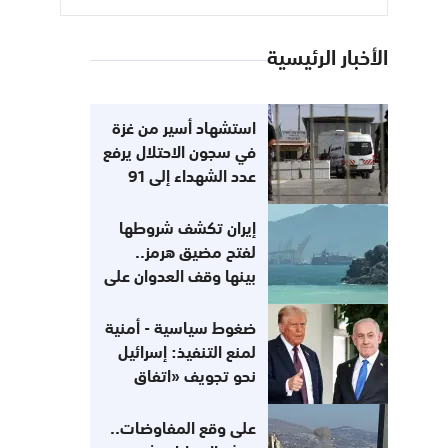
الأخبار الرئيسية
استشهاد أسير من غزة
في سجون الاحتلال يرفع
عدد الشهداء إلى 91
منذ حرب الإبادة
إيران تكشف شروطها
لفتح مضيق هرمز..
بينها وقف العدوان على
"الحلفاء"
ضغوط سياسية - أمنية
لمنع التنفيذ: إسرائيل
نحو تجويف «اتفاق
غزة»
على وقع المفاوضات..