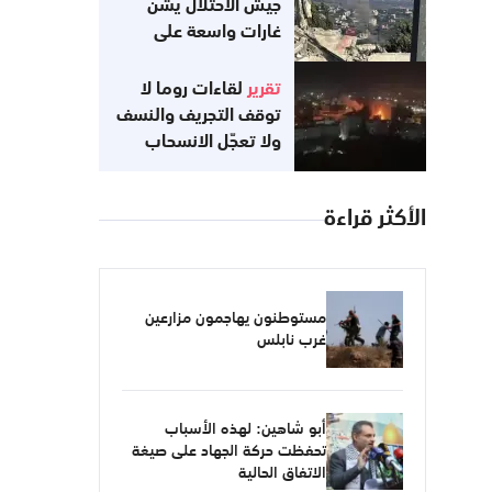
جيش الاحتلال يشن
غارات واسعة على
جنوب لبنان
تقرير
لقاءات روما لا
توقف التجريف والنسف
ولا تعجّل الانسحاب
الأكثر قراءة
مستوطنون يهاجمون مزارعين
غرب نابلس
أبو شاهين: لهذه الأسباب
تحفظت حركة الجهاد على صيغة
الاتفاق الحالية