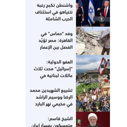
واشنطن تكبح رغبة
نتنياهو في استئناف
الحرب الشاملة
وفد "حماس" في
القاهرة: مصر تؤيّد
الفصل بين الإعمار
و«نزع السلاح»
العفو الدولية:
"إسرائيل" محت ثلاث
عائلات لبنانية في
أسبوع
تشييع الشهيدين محمد
الرضا ووسيم الراشد
في مخيمي نهر البارد
والبداوي
الشيخ قاسم:
متمسكون بمسار إيران