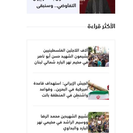
التفاوضي.. وسنبقى
في الميدان حتى تحرير
الأرض
الأكثر قراءة
آلاف اللاجئين الفلسطينيين
يشيعون الشهيد حسن أبو ناصر
في مخيم نهر البارد شمالي لبنان
الجيش الإيراني: استهداف قاعدة
أميركية في البحرين.. وقواعد
واشنطن في المنطقة باتت
أهدافاً مشروعة
تشييع الشهيدين محمد الرضا
ووسيم الراشد في مخيمي نهر
البارد والبداوي