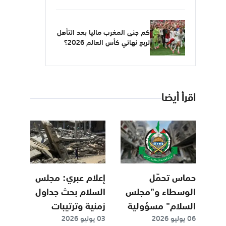
كم جنى المغرب ماليا بعد التأهل
لربع نهائي كأس العالم 2026؟
اقرأ أيضا
حماس تحمّل
إعلام عبري: مجلس
الوسطاء و"مجلس
السلام بحث جداول
السلام" مسؤولية
زمنية وترتيبات
06 يوليو 2026
03 يوليو 2026
استمرار المجازر بغزة
متعلقة بمستقبل