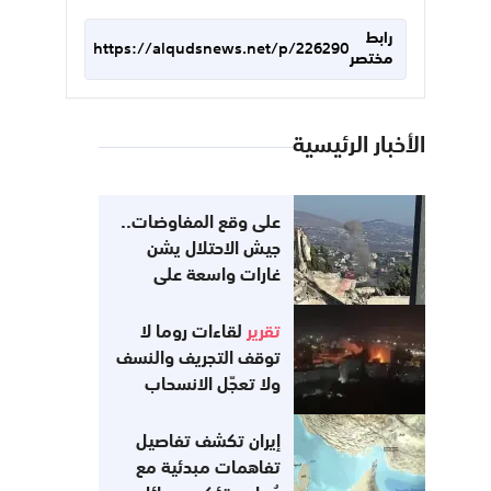
رابط
https://alqudsnews.net/p/226290
مختصر
الأخبار الرئيسية
على وقع المفاوضات..
جيش الاحتلال يشن
غارات واسعة على
جنوب لبنان
تقرير
لقاءات روما لا
توقف التجريف والنسف
ولا تعجّل الانسحاب
إيران تكشف تفاصيل
تفاهمات مبدئية مع