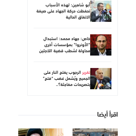
أبو شاهين: لهذه الأسباب
تحفظت حركة الجهاد على صيغة
الاتفاق الحالية
خاص: جهاد محمد: استبدال
"الأونروا" بمؤسسات أخرى
محاولة لشطب قضية اللاجئين
تقرير
الرجوب يفتح النار على
الجميع ويُشعل غضب “فتح”
بتصريحات مفاجئة؟..
اقرأ أيضا