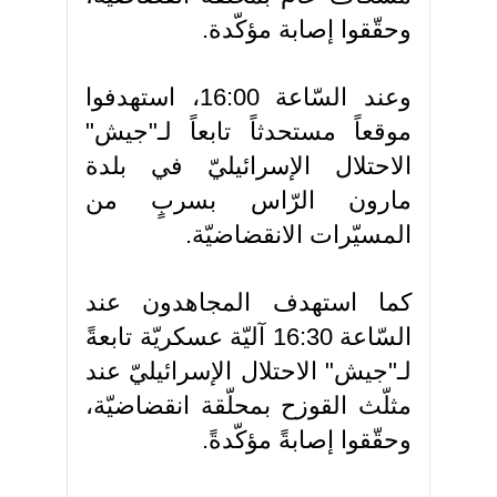
وحقّقوا إصابة مؤكّدة.
وعند السّاعة 16:00، استهدفوا
موقعاً مستحدثاً تابعاً لـ"جيش"
الاحتلال الإسرائيليّ في بلدة
مارون الرّاس بسربٍ من
المسيّرات الانقضاضيّة.
كما استهدف المجاهدون عند
السّاعة 16:30 آليّة عسكريّة تابعةً
لـ"جيش" الاحتلال الإسرائيليّ عند
مثلّث القوزح بمحلّقة انقضاضيّة،
وحقّقوا إصابةً مؤكّدةً.