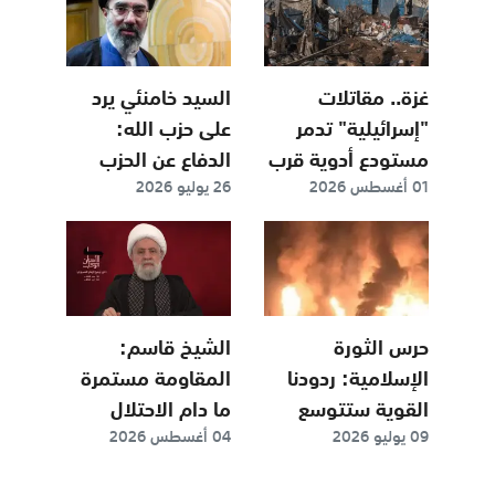
غزة.. مقاتلات
السيد خامنئي يرد
"إسرائيلية" تدمر
على حزب الله:
مستودع أدوية قرب
الدفاع عن الحزب
01 أغسطس 2026
26 يوليو 2026
مستشفى بدير البلح
“سياسة استراتيجية
ثابتة” للجمهورية
الإسلامية
حرس الثورة
الشيخ قاسم:
الإسلامية: ردودنا
المقاومة مستمرة
القوية ستتوسع
ما دام الاحتلال
09 يوليو 2026
04 أغسطس 2026
لتشمل قواعد
موجوداً.. ولا مانع
أميركية أخرى في
من اللقاء مع