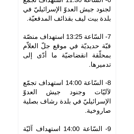
لجنود جيش العدوّ الإسرائيليّ في
بلدة بيت ليف بقذائف المدفعيّة.
7- السّاعة 13:25 استهداف منصّة
قبّة حديديّة في موقع جلّ العلاّم
بمحلّقة انقضاضيّة ما أدّى إلى
تدميرها.
8- السّاعة 14:00 استهداف تجمّع
لآليّات وجنود جيش العدوّ
الإسرائيليّ في بلدة رشاف بصلية
صاروخية.
9- السّاعة 14:00 استهداف آليّة