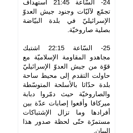
24- السّاعة 21:45 استهداف
تجمّع لآليّات وجنود جيش العدوّ
الإسرائيليّ في بلدة البيّاضة
بصلية صاروخيّة.
25- السّاعة 22:15 اشتبك
مجاهدو المقاومة الإسلاميّة مع
قوّة من جيش العدوّ الإسرائيليّ
حاولت التقدم إلى محيط ساحة
بلدة حدّاثا بالأسلحة المتوسّطة
والصاروخيّة حيث دمّروا دبابة
ميركافا وأقعوا إصابات عدّة بين
أفرادها وما تزال الإشتباكات
مستمرّة حتّى لحظة صدور هذا
البيان.