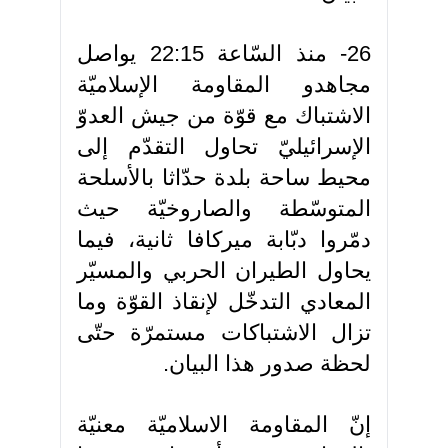
26- منذ السّاعة 22:15 يواصل
مجاهدو المقاومة الإسلاميّة
الاشتباك مع قوّة من جيش العدوّ
الإسرائيليّ تحاول التقدّم إلى
محيط ساحة بلدة حدّاثا بالأسلحة
المتوسّطة والصاروخيّة حيث
دمّروا دبّابة ميركافا ثانية، فيما
يحاول الطيران الحربي والمسيّر
المعادي التدخّل لإنقاذ القوّة وما
تزال الاشتباكات مستمرّة حتّى
لحظة صدور هذا البيان.
إنّ المقاومة الاسلاميّة معنيّة