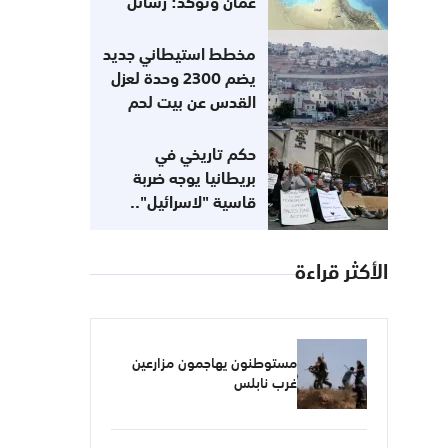
عُمان وتؤكد: رسائل
أميركية تفيد
باستعدادها للعودة إلى
مخطط استيطاني جديد
التزاماتها
يضم 2300 وحدة لعزل
القدس عن بيت لحم
حكم تاريخي في
بريطانيا يوجه ضربة
قاسية "لاسرائيل"..
مناهضتك للصهيونية لا
تعني معاداتك للسامية
الأكثر قراءة
مستوطنون يهاجمون مزارعين
غرب نابلس