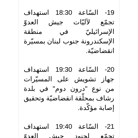
19- السّاعة 18:30 استهداف
تجمّع لآليّات جيش العدوّ
الإسرائيليّ في منطقة
الإسكندرونة جنوب لبنان بمسيّرة
انقضاضيّة.
20- السّاعة 19:30 استهداف
جهاز تشويش على المسيّرات
من نوع "درون دوم" في بلدة
رشاف بمحلّقة انقضاضيّة وتحقيق
إصابة مؤكّدة.
21- السّاعة 19:40 استهداف
تجمّع لجنود جيش العدوّ