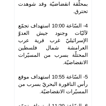
بمحلّقة انقضاضيّة وقد شوهدت
تحترق.
4- السّاعة 10:00 استهداف تجمّع
لآليّات وجنود جيش العدوّ
الإسرائيليّ غرب قرية عرب
العرامشة شمال فلسطين
المحتلّة بسرب من المسيّرات
الانقضاضيّة.
5- السّاعة 10:55 استهداف موقع
رأس الناقورة البحريّ بسرب من
المسيّرات الانقضاضيّة.
6- السّاعة 11:30 استهداف تجمّع