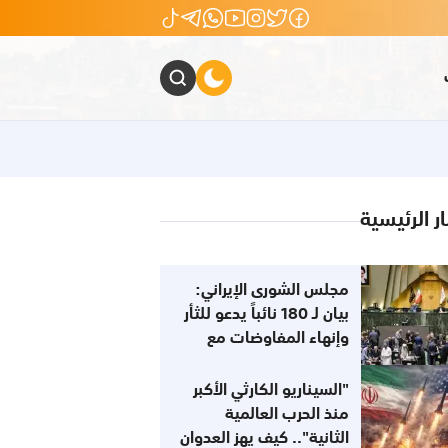
ار الرئيسية
مجلس الشورى الإيراني:
بيان لـ 180 نائباً يدعو للثأر
وإنهاء المفاوضات مع
الولايات المتحدة
"السيناريو الكارثي الأكبر
منذ الحرب العالمية
الثانية".. كيف يهز العدوان