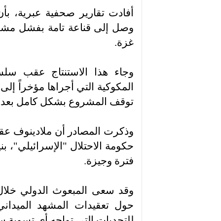
أفادت تقارير صحفية عبرية، بأن
وصل إلى قناعة تامة بفشل مشر
غزة.
وجاء هذا الاستنتاج عقب سلسل
المكوكية التي أجراها مؤخراً إل
توقف المشروع بشكل كامل بعد أ
وذكرت المصادر أن ملادينوف عقد ا
حكومة الاحتلال "الإسرائيلي"، بني
فترة وجيزة.
وقد سعى المبعوث الدولي خلال
حول تعقيدات المشهد الميداني
للتحديات التي تواجه أي تسوية س