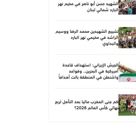
الشهيد حسن أبو ناصر في مخيم نهر
البارد شمالي لبنان
تشييع الشهيدين محمد الرضا ووسيم
الراشد في مخيمي نهر البارد
والبداوي
الجيش الإيراني: استهداف قاعدة
أميركية في البحرين.. وقواعد
واشنطن في المنطقة باتت أهدافاً
مشروعة
كم جنى المغرب ماليا بعد التأهل لربع
نهائي كأس العالم 2026؟