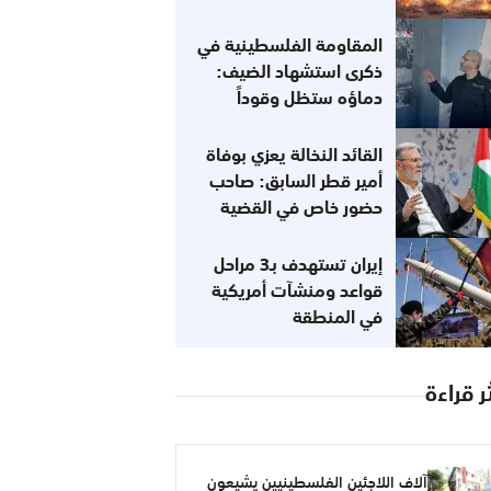
على إيران اقتصاد العالم؟
المقاومة الفلسطينية في
ذكرى استشهاد الضيف:
دماؤه ستظل وقوداً
لمعركتنا مع الاحتلال
القائد النخالة يعزي بوفاة
أمير قطر السابق: صاحب
حضور خاص في القضية
الفلسطينية
إيران تستهدف بـ3 مراحل
قواعد ومنشآت أمريكية
في المنطقة
ر قراءة
آلاف اللاجئين الفلسطينيين يشيعون