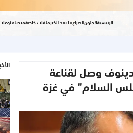
الرئيسية
لاجئون
الصراع
ما بعد الخبر
ملفات خاصة
ميديا
منوعات
الأخب
ادينوف وصل لقناعة
س السلام" في غزة