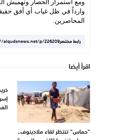
ومع استمرار الحصار وتهميش القضا
وارداً في ظل غياب أي أفق حقيق
المحاصرين.
رابط مختصر
://alqudsnews.net/p/226209
اقرأ أيضا
خري
إسرا
الف
"حماس” تنتظر لقاء ملادينوف..