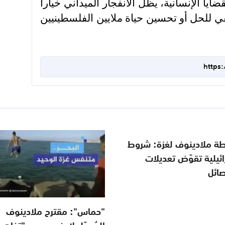
يا الإنسانية، يظل الانفجار الميداني خياراً
ي للحل أو تحسين حياة ملايين الفلسطينيين
https
طة ملادينوف لغزة: شروط
ئيلية تقوّض تعديلات
صائل
"حماس": مقترح ملادينوف