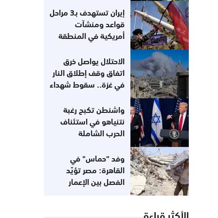
القضية الفلسطينية
إيران تستهدف بـ3 مراحل
قواعد ومنشآت
أمريكية في المنطقة
الاحتلال يواصل خرق
اتفاق وقف إطلاق النار
في غزة.. سقوط شهداء
واشنطن تكبح رغبة
نتنياهو في استئناف
الحرب الشاملة
وفد "حماس" في
القاهرة: مصر تؤيّد
الفصل بين الإعمار
و«نزع السلاح»
الأكثر قراءة