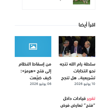
اقرأ أيضا
سلطة رام الله تتجه
من إسقاط النظام
نحو انتخابات
إلى فتح «هرمز»:
تشريعية.. هل تنجح
كيف ضيّعت
10 يوليو 2026
06 يوليو 2026
في كسر عقدين من
"إسرائيل" أهداف
الجمود السياسي؟
الحرب؟
تقرير
قيادات داخل
“فتح” تعارض فرض