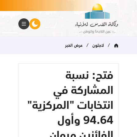
/
/
لاجئون
عرض الخبر
فتح: نسبة
المشاركة في
انتخابات "المركزية"
94.64 وأول
الفائزين مروان