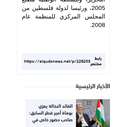
2005، ورئيسا لدولة فلسطين من
المجلس المركزي للمنظمة عام
2008.
رابط
https://alqudsnews.net/p/226203
مختصر
الأخبار الرئيسية
القائد النخالة يعزي
بوفاة أمير قطر السابق:
صاحب حضور خاص في