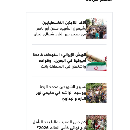
آلاف اللاجئين الفلسطينيين
يشيعون الشهيد حسن أبو ناصر
في مخيم نهر البارد شمالي لبنان
الجيش الإيراني: استهداف قاعدة
أميركية في البحرين.. وقواعد
واشنطن في المنطقة باتت
أهدافاً مشروعة
تشييع الشهيدين محمد الرضا
ووسيم الراشد في مخيمي نهر
البارد والبداوي
كم جنى المغرب ماليا بعد التأهل
لربع نهائي كأس العالم 2026؟