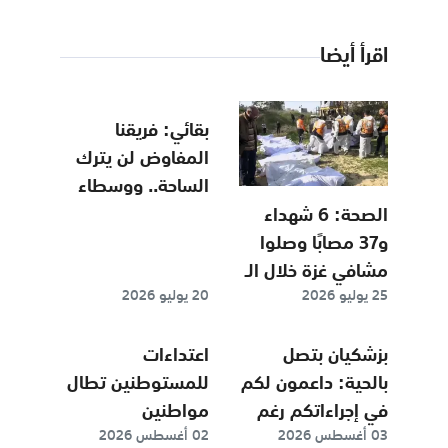
اقرأ أيضا
بقائي: فريقنا
المفاوض لن يترك
الساحة.. ووسطاء
نقلوا رسائل لطهران
الصحة: 6 شهداء
خلال الأيام الماضية
و37 مصابًا وصلوا
مشافي غزة خلال الـ
25 يوليو 2026
20 يوليو 2026
48 ساعة الماضية
بزشكيان بتصل
اعتداءات
بالحية: داعمون لكم
للمستوطنين تطال
في إجراءاتكم رغم
مواطنين
03 أغسطس 2026
02 أغسطس 2026
ما نمر به من
وممتلكات وشبكة