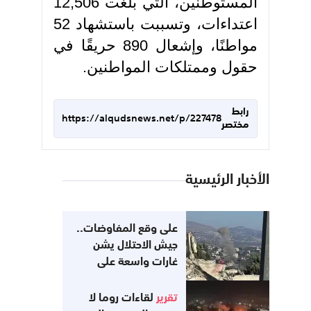
المستوطنين، التي بلغت 12,506
اعتداءات، وتسببت باستشهاد 52
مواطنًا، وإشعال 890 حريقًا في
حقول وممتلكات المواطنين.
رابط
https://alqudsnews.net/p/227478
مختصر
الأخبار الرئيسية
على وقع المفاوضات..
جيش الاحتلال يشن
غارات واسعة على
جنوب لبنان
تقرير
لقاءات روما لا