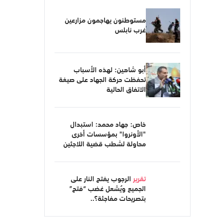
مستوطنون يهاجمون مزارعين
غرب نابلس
أبو شاهين: لهذه الأسباب
تحفظت حركة الجهاد على صيغة
الاتفاق الحالية
خاص: جهاد محمد: استبدال
"الأونروا" بمؤسسات أخرى
محاولة لشطب قضية اللاجئين
تقرير
الرجوب يفتح النار على
الجميع ويُشعل غضب “فتح”
بتصريحات مفاجئة؟..