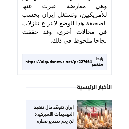
وهي معارضة عبرت عنها
للأمريكيين، وتستغل إيران بحسب
الصحيفة هذا الوضع لانتزاع تنازلات
في مجالات أخرى، وقد حققت
نجاحا ملحوظا في ذلك.
رابط
https://alqudsnews.net/p/227464
مختصر
الأخبار الرئيسية
إيران تتوعّد حال تنفيذ
التهديدات الأميركية:
لن يتم تصدير قطرة
نفط واحدة