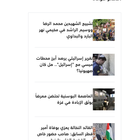
تشييع الشهيدين محمد الرضا
ووسيم الراشد في مخيمي نهر
البارد والبداوي
تقرير إسرائيلي يرصد أبرز محطات
ميسي مع "إسرائيل".. هل كان
صهيونيا؟
العاصمة البوسنية تحتضن معرضاً
يوثق الإبادة في غزة
القائد النخالة يعزي بوفاة أمير
قطر السابق: صاحب حضور خاص