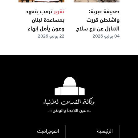
صحيفة عبرية:
تقرير
ترمب يتعهد
واشنطن قررت
بمساعدة لبنان
التنازل عن نزع سلاح
وعون يأمل إنهاء
04 يوليو 2026
22 يوليو 2026
حماس كشرط لإعمار
العداء مع "إسرائيل"
غزة
الرئيسية
انفوجرافيك