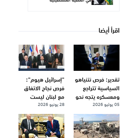
في القضية الفلسطينية
اقرأ أيضا
تقدير: فرص نتنياهو
"إسرائيل هيوم":
السياسية تتراجع
فرص نجاح الاتفاق
ومعسكره يتجه نحو
مع لبنان ليست
05 يوليو 2026
28 يونيو 2026
الهزيمة
كبيرة