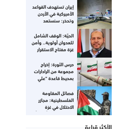
وسنستهدف البنية
إيران تستهدف القواعد
التحتية في المنطقة
الأميركية في الأردن
وتحذر: سنستعد
لعملية يتبعها إعلان
حداد أميركي
الحيّة: الوقف الشامل
للعدوان أولوية.. وأمن
غزة مفتاح الاستقرار
حرس الثورة: إخراج
مجموعة من الرادارات
بمحيط قاعدة "علي
السالم" وجزيرة
"بوبيان" بالكويت عن
فصائل المقاومة
الخدمة
الفلسطينية: مجازر
الاحتلال في غزة
تستوجب تحركاً دولياً
عاجلاً
الأكثر قراءة