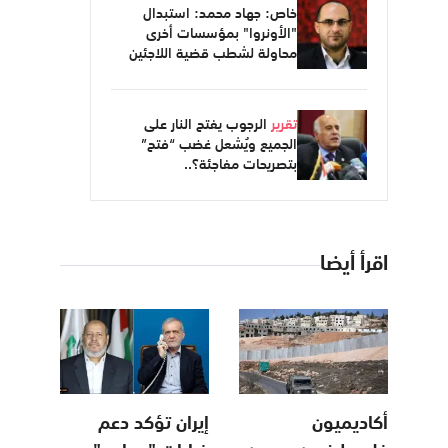
خاص: جهاد محمد: استبدال
"الأونروا" بمؤسسات أخرى
محاولة لشطب قضية اللاجئين
تقرير
الرجوب يفتح النار على
الجميع ويُشعل غضب “فتح”
بتصريحات مفاجئة؟..
اقرأ أيضا
أكاديميون
إيران تؤكد دعم