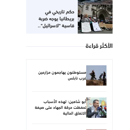
حكم تاريخي في
بريطانيا يوجه ضربة
قاسية "لاسرائيل"..
مناهضتك للصهيونية لا
تعني معاداتك للسامية
الأكثر قراءة
مستوطنون يهاجمون مزارعين
غرب نابلس
أبو شاهين: لهذه الأسباب
تحفظت حركة الجهاد على صيغة
الاتفاق الحالية