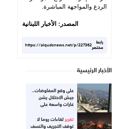
الردع والمواجهة المباشرة.
المصدر: الأخبار اللبنانية
رابط
https://alqudsnews.net/p/227362
مختصر
الأخبار الرئيسية
على وقع المفاوضات..
جيش الاحتلال يشن
غارات واسعة على
جنوب لبنان
تقرير
لقاءات روما لا
توقف التجريف والنسف