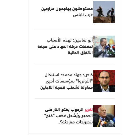
مستوطنون يهاجمون مزارعين
غرب نابلس
أبو شاهين: لهذه الأسباب
تحفظت حركة الجهاد على صيغة
الاتفاق الحالية
خاص: جهاد محمد: استبدال
"الأونروا" بمؤسسات أخرى
محاولة لشطب قضية اللاجئين
تقرير
الرجوب يفتح النار على
الجميع ويُشعل غضب “فتح”
بتصريحات مفاجئة؟..