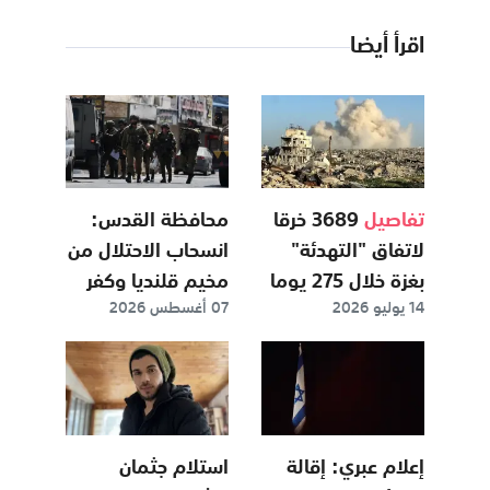
اقرأ أيضا
تفاصيل
3689 خرقا
محافظة القدس:
لاتفاق "التهدئة"
انسحاب الاحتلال من
بغزة خلال 275 يوما
مخيم قلنديا وكفر
14 يوليو 2026
07 أغسطس 2026
عقب بعد عدوان
استمر يومين
إعلام عبري: إقالة
استلام جثمان