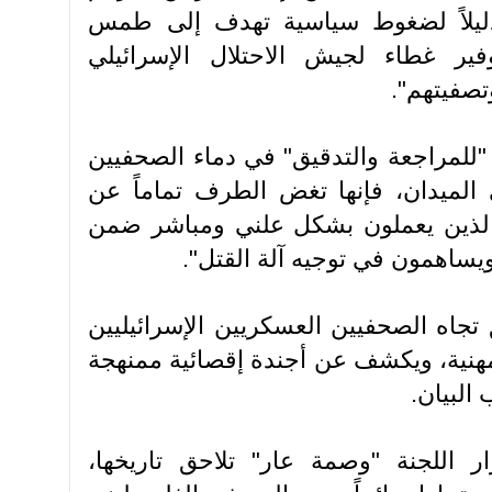
ً ذليلاً لضغوط سياسية تهدف إلى طمس
وفير غطاء لجيش الاحتلال الإسرائيلي
صفيتهم".
"للمراجعة والتدقيق" في دماء الصحفيين
 الميدان، فإنها تغض الطرف تماماً عن
 الذين يعملون بشكل علني ومباشر ضمن
ويساهمون في توجيه آلة القتل".
جاه الصحفيين العسكريين الإسرائيليين
مهنية، ويكشف عن أجندة إقصائية ممنهجة
لبيان.
ر اللجنة "وصمة عار" تلاحق تاريخها،