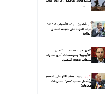
مستوطنون يهاجمون مزارعين غرب
نابلس
أبو شاهين: لهذه الأسباب تحفظت
حركة الجهاد على صيغة الاتفاق
الحالية
خاص: جهاد محمد: استبدال
"الأونروا" بمؤسسات أخرى محاولة
لشطب قضية اللاجئين
تقرير
الرجوب يفتح النار على الجميع
ويُشعل غضب “فتح” بتصريحات
مفاجئة؟..