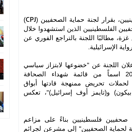
نيين، بقرار لجنة حماية الصحفيين (
)
CPJ
الصحفيين الفلسطينيين الذين استشهدوا خلال
زة، مطالبًا اللجنة بالتراجع الفوري عن
رواية الإسرائيلية.
علان اللجنة عن "خضوعها لابتزاز سياسي
رخيص، متمثلاً في حذف 20 اسماً من قائمة شهداء الصحافة
 لحملات تحريض ممنهجة قادتها أبواق
يكون) و(تايمز أوف إسرائيل)"، تعكس
 صحفيين فلسطينيين بناءً على مزاعم
لة لحماية الصحفيين" إلى مشرعن لجرائم