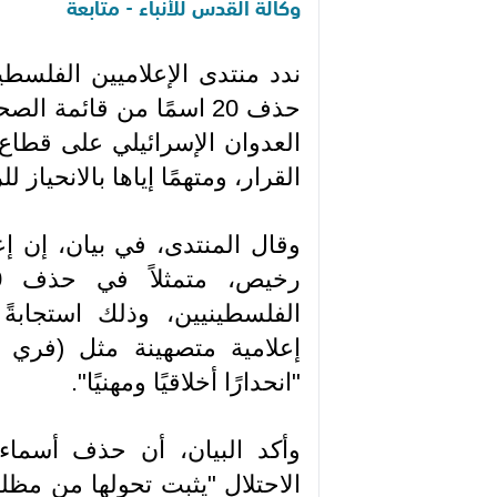
وكالة القدس للأنباء - متابعة
ندد منتدى الإعلاميين الفلسطي
حذف 20 اسمًا من قائمة 
العدوان الإسرائيلي على قطاع غ
القرار، ومتهمًا إياها بالانحياز لل
وقال المنتدى، في بيان، إن إ
الفلسطينيين، وذلك استجابةً
إعلامية متصهينة مثل (فري ب
"انحدارًا أخلاقيًا ومهنيًا".
وأكد البيان، أن حذف أسماء
الاحتلال "يثبت تحولها من مظ