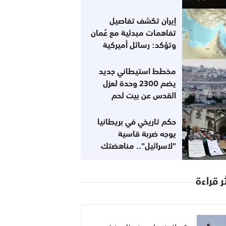
إيران تكشف تفاصيل
تفاهمات مبدئية مع عُمان
وتؤكد: رسائل أميركية
تفيد باستعدادها للعودة
إلى التزاماتها
مخطط استيطاني جديد
يضم 2300 وحدة لعزل
القدس عن بيت لحم
حكم تاريخي في بريطانيا
يوجه ضربة قاسية
"لاسرائيل".. مناهضتك
للصهيونية لا تعني
معاداتك للسامية
ر قراءة