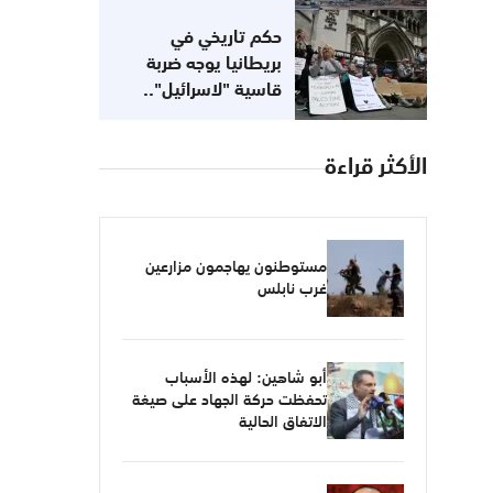
حكم تاريخي في
بريطانيا يوجه ضربة
قاسية "لاسرائيل"..
مناهضتك للصهيونية لا
تعني معاداتك للسامية
الأكثر قراءة
مستوطنون يهاجمون مزارعين
غرب نابلس
أبو شاهين: لهذه الأسباب
تحفظت حركة الجهاد على صيغة
الاتفاق الحالية