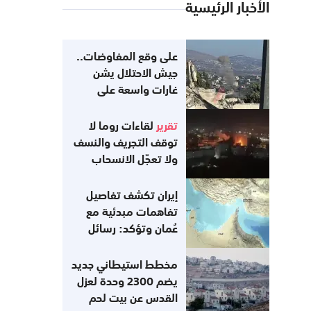
الأخبار الرئيسية
على وقع المفاوضات..
جيش الاحتلال يشن
غارات واسعة على
جنوب لبنان
تقرير
لقاءات روما لا
توقف التجريف والنسف
ولا تعجّل الانسحاب
إيران تكشف تفاصيل
تفاهمات مبدئية مع
عُمان وتؤكد: رسائل
أميركية تفيد
باستعدادها للعودة إلى
مخطط استيطاني جديد
التزاماتها
يضم 2300 وحدة لعزل
القدس عن بيت لحم