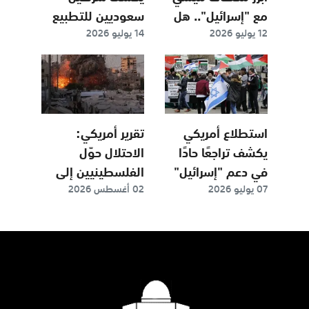
مع "إسرائيل".. هل
سعوديين للتطبيع
12 يوليو 2026
14 يوليو 2026
كان صهيونيا؟
مع "إسرائيل".. ما
هما؟
استطلاع أمريكي
تقرير أمريكي:
يكشف تراجعًا حادًا
الاحتلال حوّل
في دعم "إسرائيل"
الفلسطينيين إلى
07 يوليو 2026
02 أغسطس 2026
حقل تجارب لتقنيات
المراقبة والذكاء
الاصطناعي