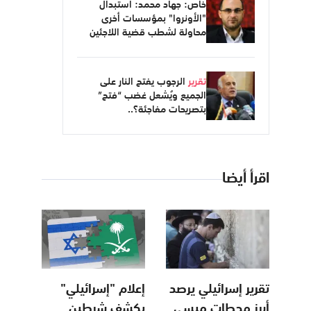
خاص: جهاد محمد: استبدال
"الأونروا" بمؤسسات أخرى
محاولة لشطب قضية اللاجئين
تقرير
الرجوب يفتح النار على
الجميع ويُشعل غضب “فتح”
بتصريحات مفاجئة؟..
اقرأ أيضا
تقرير إسرائيلي يرصد
إعلام "إسرائيلي"
أبرز محطات ميسي
يكشف شرطين