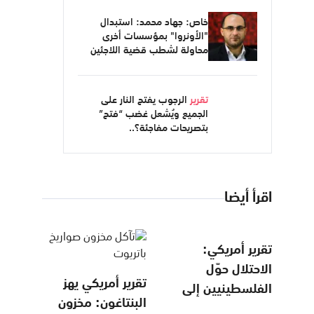
خاص: جهاد محمد: استبدال
"الأونروا" بمؤسسات أخرى
محاولة لشطب قضية اللاجئين
تقرير
الرجوب يفتح النار على
الجميع ويُشعل غضب “فتح”
بتصريحات مفاجئة؟..
اقرأ أيضا
تقرير أمريكي:
الاحتلال حوّل
تقرير أمريكي يهز
الفلسطينيين إلى
البنتاغون: مخزون
حقل تجارب لتقنيات