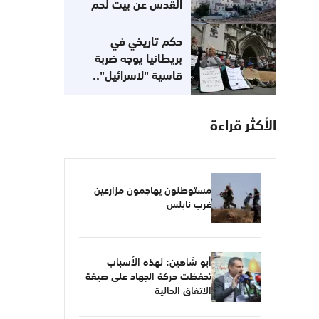
القدس عن بيت لحم
حكم تاريخي في
بريطانيا يوجه ضربة
قاسية "لاسرائيل"..
مناهضتك للصهيونية لا
تعني معاداتك للسامية
الأكثر قراءة
مستوطنون يهاجمون مزارعين
غرب نابلس
أبو شاهين: لهذه الأسباب
تحفظت حركة الجهاد على صيغة
الاتفاق الحالية