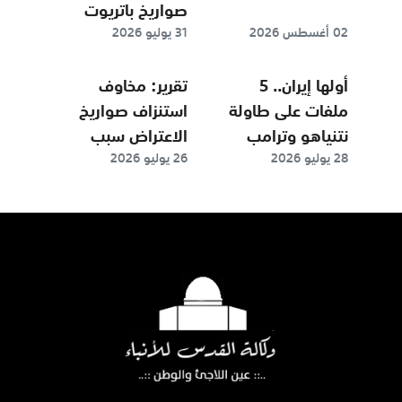
صواريخ باتريوت
المراقبة والذكاء
02 أغسطس 2026
31 يوليو 2026
تراجع بشدة…
الاصطناعي
أولها إيران.. 5
تقرير: مخاوف
ملفات على طاولة
استنزاف صواريخ
نتنياهو وترامب
الاعتراض سبب
28 يوليو 2026
26 يوليو 2026
الثلاثاء (تقرير
تأجيل تصعيد
إخباري)
"ترامب" ضد إيران