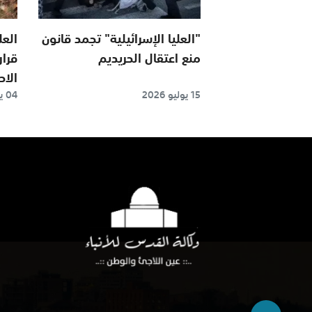
"العليا الإسرائيلية" تجمد قانون
العل
منع اعتقال الحريديم
قرار
الا
15 يوليو 2026
04 يوليو 2026