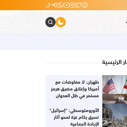
ار الرئيسية
طهران: لا مفاوضات مع
أميركا وإغلاق مضيق هرمز
مستمر في ظل العدوان
الأورومتوسطي: "إسرائيل"
تسرق ركام غزة لمحو آثار
الإبادة الجماعية