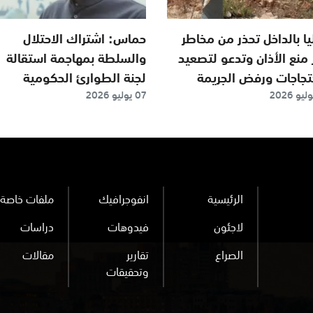
يا بالداخل تحذر من مخاطر
حماس: اشتراك الاحتلال
 منع الأذان وتدعو لتصعيد
والسلطة بمهاجمة استقالة
حتجاجات ورفض الجريمة
لجنة الطوارئ الحكومية
07 يوليو 2026
مؤسف
الرئيسية
انفوجرافيك
ملفات خاصة
لاجئون
فيدوهات
دراسات
الصراع
تقارير
مقالات
وتحقيقات