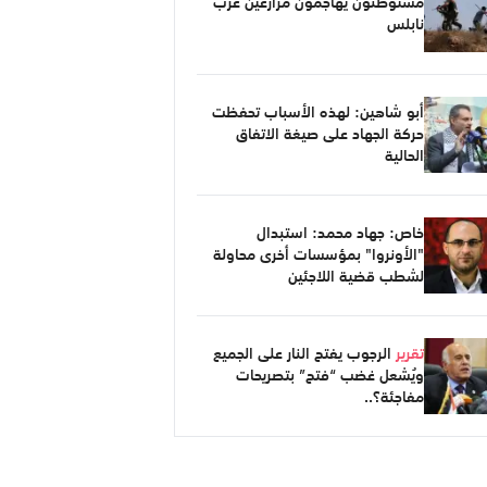
مستوطنون يهاجمون مزارعين غرب
نابلس
أبو شاهين: لهذه الأسباب تحفظت
حركة الجهاد على صيغة الاتفاق
الحالية
خاص: جهاد محمد: استبدال
"الأونروا" بمؤسسات أخرى محاولة
لشطب قضية اللاجئين
تقرير
الرجوب يفتح النار على الجميع
ويُشعل غضب “فتح” بتصريحات
مفاجئة؟..