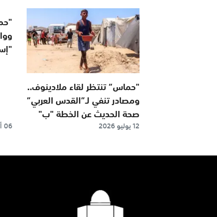
"حم
ووا
"إس
غزة
"حماس” تنتظر لقاء ملادينوف..
ومصادر تنفي لـ”القدس العربي”
صحة الحديث عن الخطة "ب"
12 يوليو 2026
06 أغسطس 2026