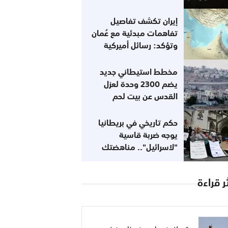
إيران تكشف تفاصيل
تفاهمات مبدئية مع عُمان
وتؤكد: رسائل أميركية
تفيد باستعدادها للعودة
إلى التزاماتها
مخطط استيطاني جديد
يضم 2300 وحدة لعزل
القدس عن بيت لحم
حكم تاريخي في بريطانيا
يوجه ضربة قاسية
"لاسرائيل".. مناهضتك
للصهيونية لا تعني
معاداتك للسامية
ر قراءة