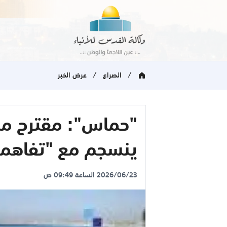
/
/
الصراع
عرض الخبر
"حماس": مقترح ملاد
ينسجم مع "تفاهما
2026/06/23 الساعة 09:49 ص