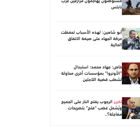
مستوطنون يهاجمون مزارعين غرب
نابلس
أبو شاهين: لهذه الأسباب تحفظت
حركة الجهاد على صيغة الاتفاق
الحالية
خاص: جهاد محمد: استبدال
"الأونروا" بمؤسسات أخرى محاولة
لشطب قضية اللاجئين
تقرير
الرجوب يفتح النار على الجميع
ويُشعل غضب “فتح” بتصريحات
مفاجئة؟..