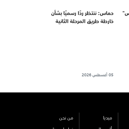
س"
حماس: ننتظر ردًا رسميًا بشأن
خارطة طريق المرحلة الثانية
05 أغسطس 2026
ميديا
من نحن