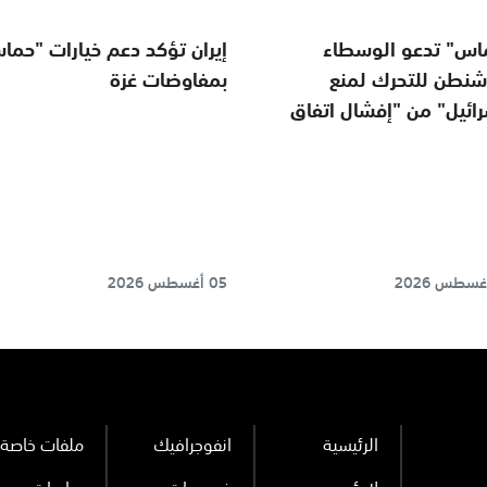
اس" تدعو الوسطاء
إيران تؤكد دعم خيارات "حما
شنطن للتحرك لمنع
بمفاوضات غزة
رائيل" من "إفشال اتفاق
"
05 أغسطس 2026
الرئيسية
انفوجرافيك
ملفات خاصة