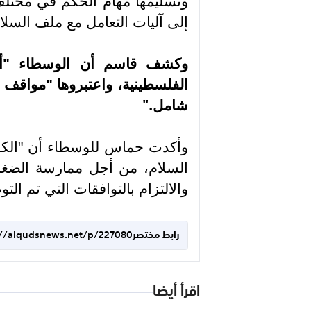
وتسليمها مهام الحكم في مختلف 
إلى آليات التعامل مع ملف السل
وكشف قاسم أن الوسطاء "أبدوا
الفلسطينية، واعتبروها "مواقف إي
شامل
".
وأكدت حماس للوسطاء أن "الك
السلام، من أجل ممارسة الضغط
والالتزام بالتوافقات التي تم ال
رابط مختصر
://alqudsnews.net/p/227080
اقرأ أيضا