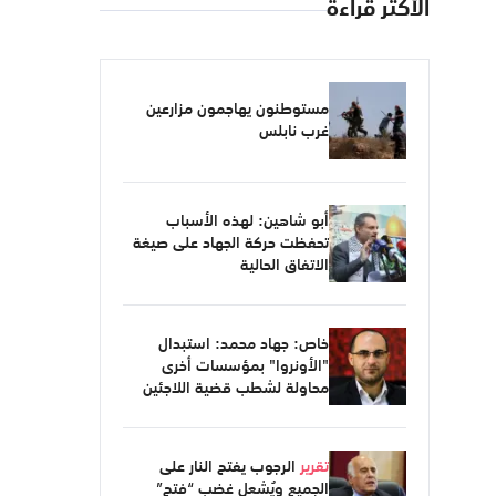
الأكثر قراءة
مستوطنون يهاجمون مزارعين
غرب نابلس
أبو شاهين: لهذه الأسباب
تحفظت حركة الجهاد على صيغة
الاتفاق الحالية
خاص: جهاد محمد: استبدال
"الأونروا" بمؤسسات أخرى
محاولة لشطب قضية اللاجئين
تقرير
الرجوب يفتح النار على
الجميع ويُشعل غضب “فتح”