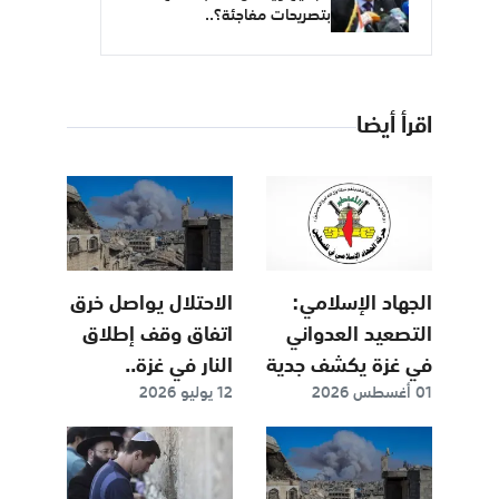
بتصريحات مفاجئة؟..
اقرأ أيضا
الجهاد الإسلامي:
الاحتلال يواصل خرق
التصعيد العدواني
اتفاق وقف إطلاق
في غزة يكشف جدية
النار في غزة..
01 أغسطس 2026
12 يوليو 2026
اتفاق وقف الحرب
سقوط شهداء