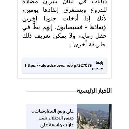
دبابات في لبنان بنيران مضادة
للدروع ويستغرق إنقاذها يومين،
لأنك إذا أدخلت جنودا آخرين
لإنقاذها - فسيصابون. إنهم بطٌّ في
حقل رماية، ولا يمكن تعريف ذلك
بطريقة أخرى".
رابط
https://alqudsnews.net/p/227075
مختصر
الأخبار الرئيسية
على وقع المفاوضات..
جيش الاحتلال يشن
غارات واسعة على