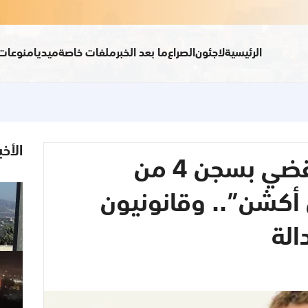
الرئيسية
لاجئون
الصراع
ما بعد الخبر
ملفات خاصة
ميديا
منوعات
الأخب
محكمة بريطانية تقضي بسجن 4 من
كشن”.. وقانونيون
الة