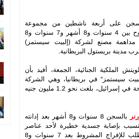
جن على أربعة ناشطين من مجموعة
“فلسطين أكشن”، لفترات تتراوح بين 4 سنوات و8 أشهر و7 سنوات و8
 مداهمة مصنع لشركة (إلبيت سيستمز)
.
ش الملكية الجنائية، الجمعة، أفيد بأن
لبيت سيستمز” في بريطانيا، وهي الشركة
المعروفة بأنها أكبر مُصنّع للأسلحة في إسرائيل، بلغت نحو 1.2 مليون جنيه
نر
بالسجن 8 سنوات و8 أشهر بعد إدانته
التسبب بإصابة جسدية خطيرة لأحد عناصر
الشرطة، مع إمكانية التقدم بطلب للإفراج المشروط بعد 7 سنوات و8