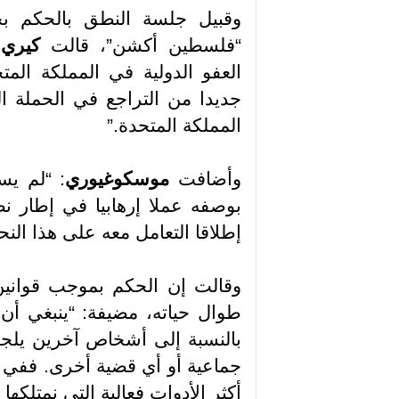
“فلسطين أكشن”، قالت
كيري
العفو الدولية في المملكة الم
جديدا من التراجع في الحملة ا
المملكة المتحدة
”.
وأضافت
موسكوغيوري
: “لم يس
بوصفه عملا إرهابيا في إطار نظ
إطلاقا التعامل معه على هذا النح
وقالت إن الحكم بموجب قوانين
طوال حياته، مضيفة: “ينبغي أن 
بالنسبة إلى أشخاص آخرين يلجؤو
جماعية أو أي قضية أخرى. ففي ن
أكثر الأدوات فعالية التي نمتلكها ل