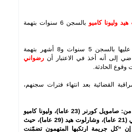
يد وليونا كاميو
بالسجن 6 سنوات بتهمة
فقد حُكم عليها بالسجن 5 سنوات و8 أشهر بتهمة
اضي إلى أنه أخذ في الاعتبار أن
رضواني
.
اقبة القضائية بعد انتهاء فترات سجنهم،
من:
صامويل كورنر (23 عاما)، وليونا كاميو
(30 عاما)، وفاطمة زينب رجواني (21 عاما)، وشارلوت هيد (29 عاما)، حيث
 “كل جريمة ارتكبها المتهمون تضمّنت