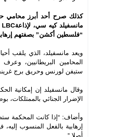
كذلك صرح أحد أبرز محامي حقو
مانسفيلد كيه سي، لإذاعة
LBC
“فلسطين أكشن” بصفتهم إرهابيي
ويعد مانسفيلد، الذي يلقب أحيا
المحامين البريطانيين، وعرف 
ستيفن لورنس وحريق برج غرينف
وقال مانسفيلد إن إمكانية الحكم
الإضرار الجنائي بالممتلكات، بوص
وأضاف: “إذا كانت المحكمة س
إرهابية بالفعل المنسوب إليه، 
أصلا
”.