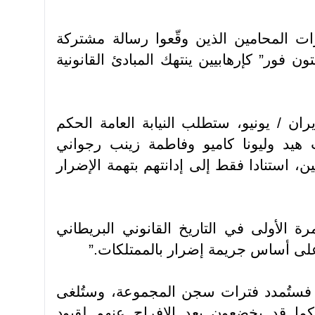
ت المحامين الذين وقّعوا رسالة مشتركة
ن فور” كإرهابيين ينتهك المبادئ القانونية
ي الرسالة: “في 12 حزيران / يونيو، ستطلب النيابة العامة الحكم
هيد وليونا كاميو وفاطمة زينب رجواني
، استنادا فقط إلى إدانتهم بتهمة الإضرار
 الأولى في التاريخ القانوني البريطاني
ب على أساس جريمة إضرار بالممتلكات
”.
، فستُمدد فترات سجن المجموعة، وستُلغى
 كما قد يخضعون بعد الإفراج عنهم لقيود