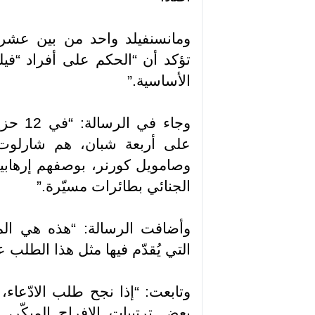
ومانسنفيلد واحد من بين عشرا
تؤكد أن “الحكم على أفراد “فيلتو
الأساسية
”.
وجاء ف
على أربعة شبان، هم شارلوت 
وصامويل كورنر، بوصفهم إرهابيين
الجنائي بطائرات مسيّرة
”.
وأضافت الرسالة: “هذه هي المرة
التي يُقدّم فيها مثل هذا الطل
وتابعت: “إذا نجح طلب الادّعاء
بعض ترتيبات الإفراج المبكّر،