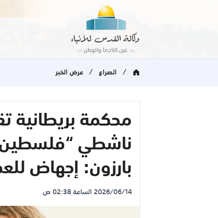
/
/
الصراع
عرض الخبر
ناشطي “فلسطين أ
بارزون: إجهاض للعد
2026/06/14 الساعة 02:38 ص