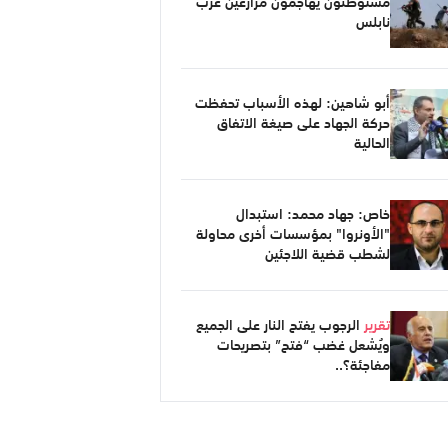
مستوطنون يهاجمون مزارعين غرب
نابلس
أبو شاهين: لهذه الأسباب تحفظت
حركة الجهاد على صيغة الاتفاق
الحالية
خاص: جهاد محمد: استبدال
"الأونروا" بمؤسسات أخرى محاولة
لشطب قضية اللاجئين
تقرير
الرجوب يفتح النار على الجميع
ويُشعل غضب “فتح” بتصريحات
مفاجئة؟..