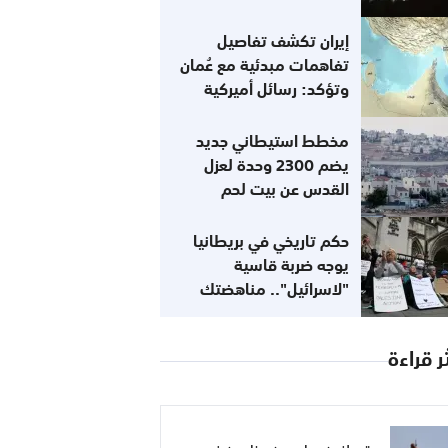
إيران تكشف تفاصيل
تفاهمات مبدئية مع عُمان
وتؤكد: رسائل أميركية
تفيد باستعدادها للعودة
إلى التزاماتها
مخطط استيطاني جديد
يضم 2300 وحدة لعزل
القدس عن بيت لحم
حكم تاريخي في بريطانيا
يوجه ضربة قاسية
"لاسرائيل".. مناهضتك
للصهيونية لا تعني
معاداتك للسامية
ر قراءة