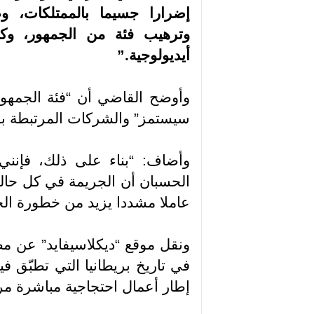
إضرارا جسيما بالممتلكات، وص
وترهيب فئة من الجمهور، وك
أيديولوجية
”.
وأوضح القاضي أن “فئة الجمه
سيستمز” والشركات المرتبطة به
وأضاف: “بناء على ذلك، فإنن
الحسبان أن الجريمة في كل حالة
عاملا مشددا يزيد من خطورة الج
ونقل موقع “ديكلاسيفايد” عن مصا
في تاريخ بريطانيا التي تطبّق ف
إطار أعمال احتجاجية مباشرة مر