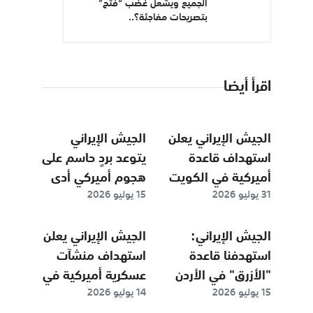
الجميع ويُشعل غضب “فتح”
بتصريحات مفاجئة؟..
اقرأ أيضا
الجيش الإيراني يعلن
الجيش الإيراني
استهداف قاعدة
يتوعد بردٍ حاسم على
أميركية في الكويت
هجوم أميركي أدى
31 يوليو 2026
15 يوليو 2026
بمسيّرات
إلى استشهاد 7 من
عناصره
الجيش الإيراني:
الجيش الإيراني يعلن
استهدفنا قاعدة
استهداف منشآت
"الأزرق" في الأردن
عسكرية أميركية في
15 يوليو 2026
14 يوليو 2026
بالمسيرات الانتحارية
الكويت وسفينة