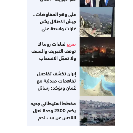
غزة»
على وقع المفاوضات..
جيش الاحتلال يشن
غارات واسعة على
جنوب لبنان
تقرير
لقاءات روما لا
توقف التجريف والنسف
ولا تعجّل الانسحاب
إيران تكشف تفاصيل
تفاهمات مبدئية مع
عُمان وتؤكد: رسائل
أميركية تفيد
باستعدادها للعودة إلى
مخطط استيطاني جديد
التزاماتها
يضم 2300 وحدة لعزل
القدس عن بيت لحم