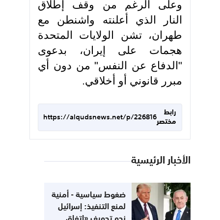
وعلى الرغم من وقف إطلاق
النار الذي أعلنته واشنطن مع
طهران، تشن الولايات المتحدة
هجمات على إيران، بدعوى
"الدفاع عن النفس" من دون أي
مبرر قانوني أو أخلاقي.
رابط
https://alqudsnews.net/p/226816
مختصر
الأخبار الرئيسية
ضغوط سياسية - أمنية
لمنع التنفيذ: إسرائيل
نحو تجويف «اتفاق