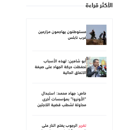
الأكثر قراءة
مستوطنون يهاجمون مزارعين
غرب نابلس
أبو شاهين: لهذه الأسباب
تحفظت حركة الجهاد على صيغة
الاتفاق الحالية
خاص: جهاد محمد: استبدال
"الأونروا" بمؤسسات أخرى
محاولة لشطب قضية اللاجئين
تقرير
الرجوب يفتح النار على