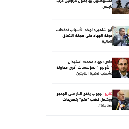
مستوطنون يهاجمون مزارعين غرب
نابلس
أبو شاهين: لهذه الأسباب تحفظت
حركة الجهاد على صيغة الاتفاق
الحالية
خاص: جهاد محمد: استبدال
"الأونروا" بمؤسسات أخرى محاولة
لشطب قضية اللاجئين
تقرير
الرجوب يفتح النار على الجميع
ويُشعل غضب “فتح” بتصريحات
مفاجئة؟..