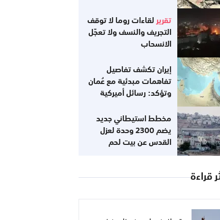
تقرير
لقاءات روما لا توقف
التجريف والنسف ولا تعجّل
الانسحاب
إيران تكشف تفاصيل
تفاهمات مبدئية مع عُمان
وتؤكد: رسائل أميركية
تفيد باستعدادها للعودة
إلى التزاماتها
مخطط استيطاني جديد
يضم 2300 وحدة لعزل
القدس عن بيت لحم
ر قراءة