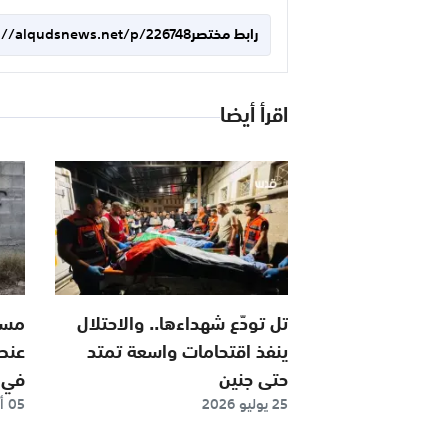
رابط مختصر
://alqudsnews.net/p/226748
اقرأ أيضا
تل تودّع شهداءها.. والاحتلال
مست
ينفذ اقتحامات واسعة تمتد
عنصر
حتى جنين
في 
25 يوليو 2026
05 أغسطس 2026