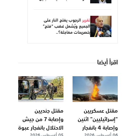
تقرير
الرجوب يفتح النار على
الجميع ويُشعل غضب “فتح”
بتصريحات مفاجئة؟..
اقرأ أيضا
مقتل عسكريين
مقتل جنديين
"إسرائيليين" اثنين
وإصابة 7 من جيش
وإصابة 4 بانفجار
الاحتلال بانفجار عبوة
06 أغسطس 2026
05 أغسطس 2026