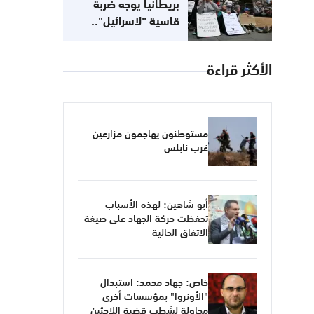
بريطانيا يوجه ضربة
قاسية "لاسرائيل"..
مناهضتك للصهيونية لا
تعني معاداتك للسامية
الأكثر قراءة
مستوطنون يهاجمون مزارعين
غرب نابلس
أبو شاهين: لهذه الأسباب
تحفظت حركة الجهاد على صيغة
الاتفاق الحالية
خاص: جهاد محمد: استبدال
"الأونروا" بمؤسسات أخرى
محاولة لشطب قضية اللاجئين