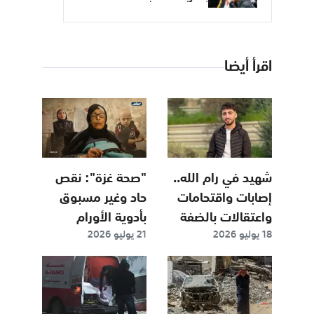
اقرأ أيضا
شهيد في رام الله..
"صحة غزة": نقص
إصابات واقتحامات
حاد وغير مسبوق
واعتقالات بالضفة
بأدوية الأورام
18 يوليو 2026
21 يوليو 2026