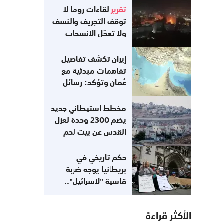
تقرير
لقاءات روما لا
توقف التجريف والنسف
ولا تعجّل الانسحاب
إيران تكشف تفاصيل
تفاهمات مبدئية مع
عُمان وتؤكد: رسائل
أميركية تفيد
باستعدادها للعودة إلى
مخطط استيطاني جديد
التزاماتها
يضم 2300 وحدة لعزل
القدس عن بيت لحم
حكم تاريخي في
بريطانيا يوجه ضربة
قاسية "لاسرائيل"..
مناهضتك للصهيونية لا
تعني معاداتك للسامية
الأكثر قراءة