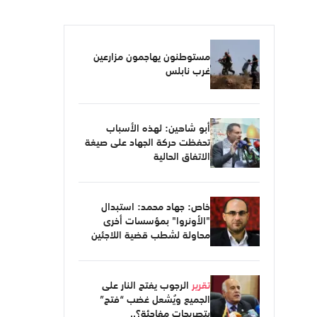
مستوطنون يهاجمون مزارعين
غرب نابلس
أبو شاهين: لهذه الأسباب
تحفظت حركة الجهاد على صيغة
الاتفاق الحالية
خاص: جهاد محمد: استبدال
"الأونروا" بمؤسسات أخرى
محاولة لشطب قضية اللاجئين
تقرير
الرجوب يفتح النار على
الجميع ويُشعل غضب “فتح”
بتصريحات مفاجئة؟..