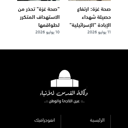
صحة غزة: ارتفاع
"صحة غزة" تحذر من
حصيلة شهداء
الاستهداف المتكرر
الإبادة "الإسرائيلية"
لطواقمها
11 يوليو 2026
10 يوليو 2026
إلى 73 ألفا و221
الرئيسية
انفوجرافيك