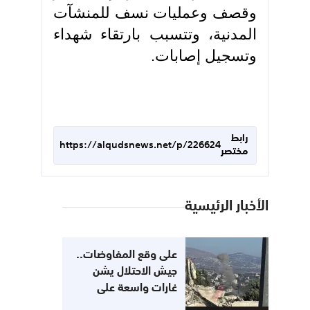
وقصف وعمليات نسف للمنشآت
المدنية، وتتسبب بارتقاء شهداء
وتسجيل إصابات.
رابط
https://alqudsnews.net/p/226624
مختصر
الأخبار الرئيسية
على وقع المفاوضات..
جيش الاحتلال يشن
غارات واسعة على
جنوب لبنان