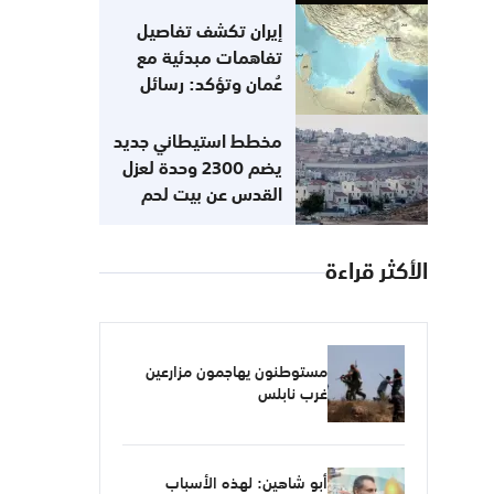
إيران تكشف تفاصيل
تفاهمات مبدئية مع
عُمان وتؤكد: رسائل
أميركية تفيد
باستعدادها للعودة إلى
مخطط استيطاني جديد
التزاماتها
يضم 2300 وحدة لعزل
القدس عن بيت لحم
الأكثر قراءة
مستوطنون يهاجمون مزارعين
غرب نابلس
أبو شاهين: لهذه الأسباب