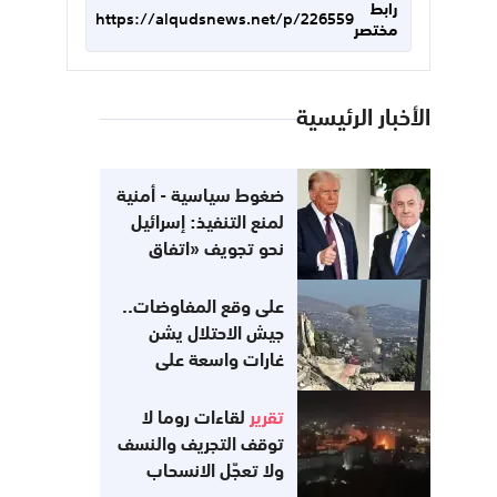
رابط
https://alqudsnews.net/p/226559
مختصر
الأخبار الرئيسية
ضغوط سياسية - أمنية
لمنع التنفيذ: إسرائيل
نحو تجويف «اتفاق
غزة»
على وقع المفاوضات..
جيش الاحتلال يشن
غارات واسعة على
جنوب لبنان
تقرير
لقاءات روما لا
توقف التجريف والنسف
ولا تعجّل الانسحاب