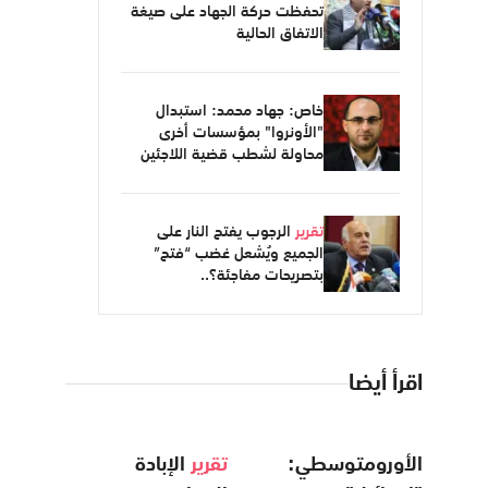
تحفظت حركة الجهاد على صيغة
الاتفاق الحالية
خاص: جهاد محمد: استبدال
"الأونروا" بمؤسسات أخرى
محاولة لشطب قضية اللاجئين
تقرير
الرجوب يفتح النار على
الجميع ويُشعل غضب “فتح”
بتصريحات مفاجئة؟..
اقرأ أيضا
الأورومتوسطي:
تقرير
الإبادة