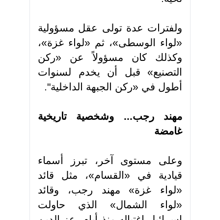
ولفترات عدة تولى عقل مسؤولية
«لواء الوسطى»، ثم «لواء غزة»،
وكذلك كان مسؤولاً عن «ركن
التصنيع» قبل أن يخدم لسنوات
أطول في «ركن الجبهة الداخلية"
.
مهند رجب... وشخصية تاريخية
غامضة
وعلى مستوى آخر، تبرز أسماء
قيادية في «القسام»، مثل قائد
«لواء غزة» مهند رجب، وقائد
«لواء الشمال» الذي حاولت
إسرائيل اغتياله منذ أيام، عز الدين