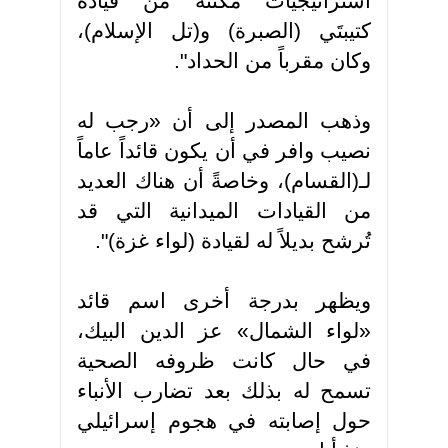
استراتيجيات مكّنته من قيادة
كتيبتَي (الصبرة) و(تل الإسلام)،
وكان مقرباً من الحداد"
.
وذهب المصدر إلى أن «رجب له
نصيب وافر في أن يكون قائداً عاماً
لـ(القسام)، وخاصةً أن هناك العديد
من القيادات الميدانية التي قد
تُرشح بديلاً له لقيادة (لواء غزة)"
.
ويظهر بدرجة أخرى اسم قائد
«لواء الشمال» عز الدين البيك،
في حال كانت ظروفه الصحية
تسمح له بذلك بعد تضارب الأنباء
حول إصابته في هجوم إسرائيلي