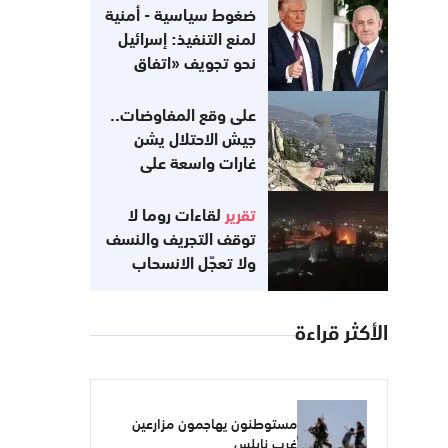
ضغوط سياسية - أمنية
لمنع التنفيذ: إسرائيل
نحو تجويف «اتفاق
غزة»
على وقع المفاوضات..
جيش الاحتلال يشن
غارات واسعة على
جنوب لبنان
تقرير
لقاءات روما لا
توقف التجريف والنسف
ولا تعجّل الانسحاب
الأكثر قراءة
مستوطنون يهاجمون مزارعين
غرب نابلس