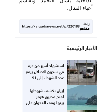
الداخلية بشأن التجنيد وتقاسم
أعباء القتال.
رابط
https://alqudsnews.net/p/226183
مختصر
الأخبار الرئيسية
استشهاد أسير من غزة
في سجون الاحتلال يرفع
عدد الشهداء إلى 91
منذ حرب الإبادة
إيران تكشف شروطها
لفتح مضيق هرمز..
بينها وقف العدوان على
"الحلفاء"