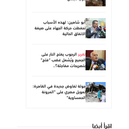
أبو شاهين: لهذه الأسباب
تحفظت حركة الجهاد على صيغة
الاتفاق الحالية
تقرير
الرجوب يفتح النار على
الجميع ويُشعل غضب “فتح”
بتصريحات مفاجئة؟..
جولة تفاوض جديدة في القاهرة:
تعويل مصري على "المرونة
الحمساوية"
اقرأ أيضا