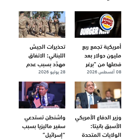
أمريكية تجمع ربع
تحذيرات الجيش
مليون دولار بعد
اللبناني: الاتفاق
فصلها من "برغر
مهدّد بسبب عدم
08 أغسطس 2026
28 يوليو 2026
كنغ" بسبب
التزام "اسرائيل"
"فلسطين حرة"
وزير الدفاع الأمريكي
واشنطن تستدعي
الأسبق بانيتا:
سفير ماليزيا بسبب
الولايات المتحدة
“إسرائيل”