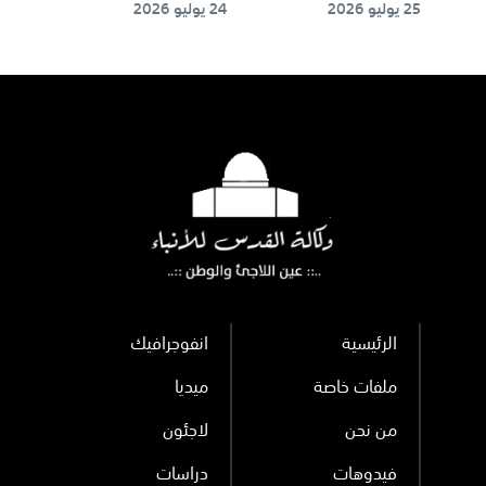
25 يوليو 2026
24 يوليو 2026
في “ورطة عميقة”
بسبب حرب إيران
الرئيسية
انفوجرافيك
ملفات خاصة
ميديا
من نحن
لاجئون
فيدوهات
دراسات