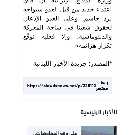
وزارة الدفاع الإيرانية أن «أيّ
اعتداء جديد من قبل العدو سيواجَه
برد حاسم. وعلى العدو الإذعان
لحقوق شعبنا في ساحة المعركة
والدبلوماسية، وإلا فعليه توقّع
تكرار هزائمه».
*المصدر: جريدة الأخبار اللبنانية
رابط
https://alqudsnews.net/p/226112
مختصر
الأخبار الرئيسية
على وقع المفاوضات..