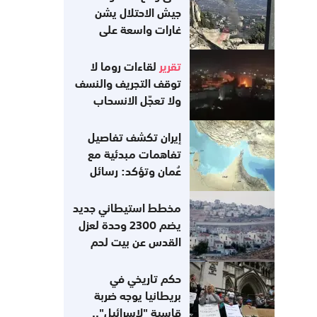
جيش الاحتلال يشن
غارات واسعة على
جنوب لبنان
تقرير
لقاءات روما لا
توقف التجريف والنسف
ولا تعجّل الانسحاب
إيران تكشف تفاصيل
تفاهمات مبدئية مع
عُمان وتؤكد: رسائل
أميركية تفيد
باستعدادها للعودة إلى
مخطط استيطاني جديد
التزاماتها
يضم 2300 وحدة لعزل
القدس عن بيت لحم
حكم تاريخي في
بريطانيا يوجه ضربة
قاسية "لاسرائيل"..