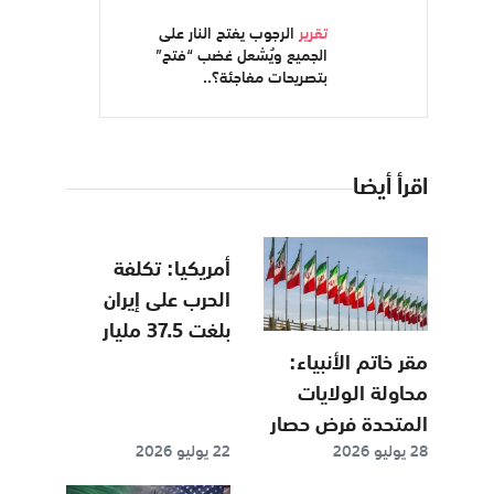
تقرير
الرجوب يفتح النار على
الجميع ويُشعل غضب “فتح”
بتصريحات مفاجئة؟..
اقرأ أيضا
أمريكيا: تكلفة
الحرب على إيران
بلغت 37.5 مليار
دولار
مقر خاتم الأنبياء:
محاولة الولايات
المتحدة فرض حصار
28 يوليو 2026
22 يوليو 2026
على إيران يعتبر
توسيعاً لرقعة الحرب