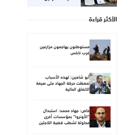
مناهضتك للصهيونية لا
تعني معاداتك للسامية
الأكثر قراءة
مستوطنون يهاجمون مزارعين
غرب نابلس
أبو شاهين: لهذه الأسباب
تحفظت حركة الجهاد على صيغة
الاتفاق الحالية
خاص: جهاد محمد: استبدال
"الأونروا" بمؤسسات أخرى
محاولة لشطب قضية اللاجئين