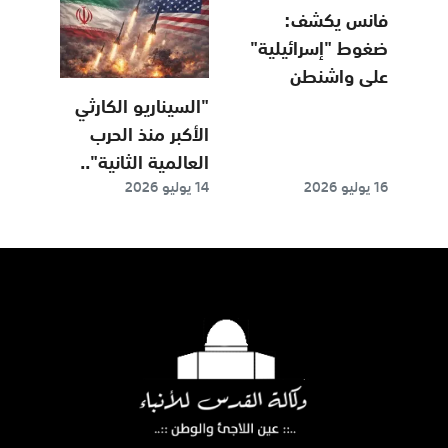
فانس يكشف:
ضغوط "إسرائيلية"
على واشنطن
لاستمرار الحرب
"السيناريو الكارثي
الأكبر منذ الحرب
العالمية الثانية"..
16 يوليو 2026
14 يوليو 2026
كيف يهز العدوان
على إيران اقتصاد
العالم؟