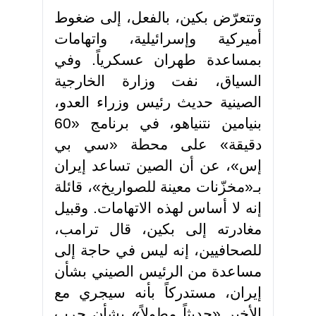
وتتعرّض بكين، بالفعل، إلى ضغوط
أميركية وإسرائيلية، واتهامات
بمساعدة طهران عسكرياً. وفي
السياق، نفت وزارة الخارجية
الصينية حديث رئيس وزراء العدو،
بنيامين نتنياهو، في برنامج «60
دقيقة» على محطة «سي بي
إس»، عن أن الصين تساعد إيران
بـ«مخزّنات معينة للصواريخ»، قائلة
إنه لا أساس لهذه الاتهامات. وقبيل
مغادرته إلى بكين، قال ترامب،
للصحافيين، إنه ليس في حاجة إلى
مساعدة من الرئيس الصيني بشأن
إيران، مستدركاً بأنه سيجري مع
الأخير «حديثاً مطولاً» بشأن حرب