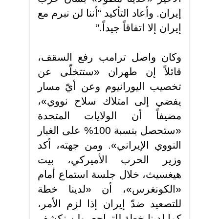
إيران. وأعاد التأكيد
“
أننا لن نبرم مع
إيران إلا اتفاقاً جيداً
”.
وكان واصل ترامب رفع السقف،
قائلاً إن طهران «ستتخلّى عن
تخصيب اليورانيوم وعن أيّ مسار
يفضي إلى امتلاك سلاح نووي»،
مضيفاً أن الولايات المتحدة
«ستحصل بنسبة 100% على الغبار
النووي الإيراني». ومن جهته، أكد
وزير الحرب الأميركي، بيت
هيغسيث، خلال جلسة استماع أمام
«الكونغرس»، أن «لدينا خطة
للتصعيد ضدّ إيران إذا لزم الأمر،
كما لدينا خطة للتراجع. ولن نكشف