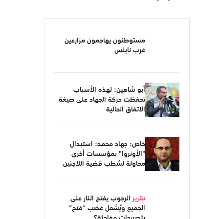
مستوطنون يهاجمون مزارعين
غرب نابلس
أبو شاهين: لهذه الأسباب
تحفظت حركة الجهاد على صيغة
الاتفاق الحالية
خاص: جهاد محمد: استبدال
"الأونروا" بمؤسسات أخرى
محاولة لشطب قضية اللاجئين
تقرير
الرجوب يفتح النار على
الجميع ويُشعل غضب “فتح”
بتصريحات مفاجئة؟..