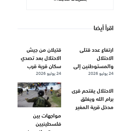
اقرأ أيضا
ارتفاع عدد قتلى
قتيلان من جيش
الاحتلال
الاحتلال بعد تصدي
والمستوطنين إلى
سكان قرية قرب
24 يوليو 2026
24 يوليو 2026
اثنين إثر تصدي
نابلس
الفلسطينيين
للمستوطنين..
لعدوانهم على قرية
الاحتلال يقتحم قرى
واستشهاد 4
"تل"
برام الله ويغلق
فلسطينيين
مدخل قرية المغير
مواجهات بين
فلسطينيين