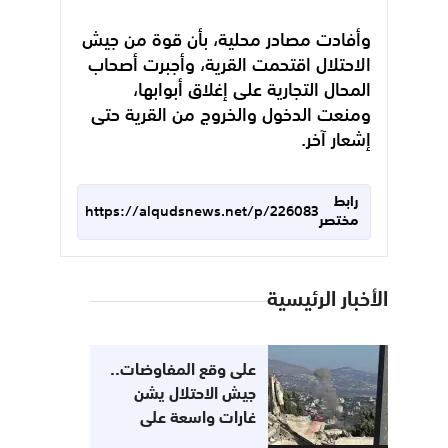
وأفادت مصادر محلية، بأن قوة من جيش
الاحتلال اقتحمت القرية، وأجبرت أصحاب
المحال التجارية على إغلاق أبوابها،
ومنعت الدخول والخروج من القرية حتى
إشعار آخر.
رابط
https://alqudsnews.net/p/226083
مختصر
الأخبار الرئيسية
على وقع المفاوضات..
جيش الاحتلال يشن
غارات واسعة على
جنوب لبنان