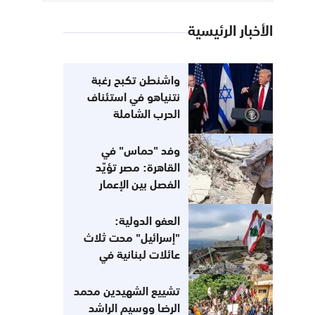
الأخبار الرئيسية
واشنطن تكبح رغبة
نتنياهو في استئناف
الحرب الشاملة
وفد "حماس" في
القاهرة: مصر تؤيّد
الفصل بين الإعمار
و«نزع السلاح»
العفو الدولية:
"إسرائيل" محت ثلاث
عائلات لبنانية في
أسبوع
تشييع الشهيدين محمد
الرضا ووسيم الراشد