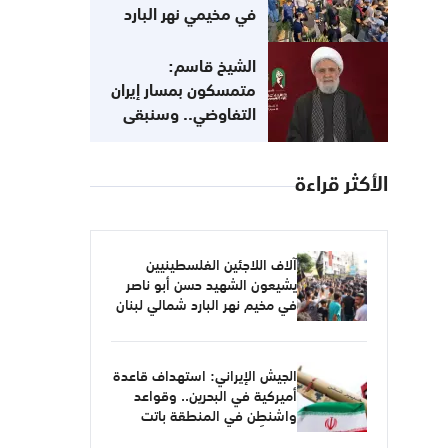
في مخيمي نهر البارد
والبداوي
الشيخ قاسم:
متمسكون بمسار إيران
التفاوضي.. وسنبقى
في الميدان حتى تحرير
الأرض
الأكثر قراءة
آلاف اللاجئين الفلسطينيين
يشيعون الشهيد حسن أبو ناصر
في مخيم نهر البارد شمالي لبنان
الجيش الإيراني: استهداف قاعدة
أميركية في البحرين.. وقواعد
واشنطن في المنطقة باتت
أهدافاً مشروعة