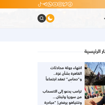
ار الرئيسية
انتهاء جولة محادثات
القاهرة بشأن غزة..
و”حماس” تعقد اجتماعاً
تقييمياً الجمعة في
إسطنبول
ترامب يدعو إلى الانسحاب
من سوريا ولبنان...
ونتنياهو يرفض| "مبادرة