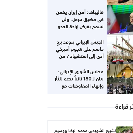
أنقرة": تصور تركي - قطري
لاحتواء قوى المقاومة
قاليباف: أمن إيران يكمن
في مضيق هرمز.. ولن
نسمح بفرض إرادة العدو
الجيش الإيراني يتوعد بردٍ
حاسم على هجوم أميركي
أدى إلى استشهاد 7 من
عناصره
مجلس الشورى الإيراني:
بيان لـ 180 نائباً يدعو للثأر
وإنهاء المفاوضات مع
الولايات المتحدة
ر قراءة
تشييع الشهيدين محمد الرضا ووسيم