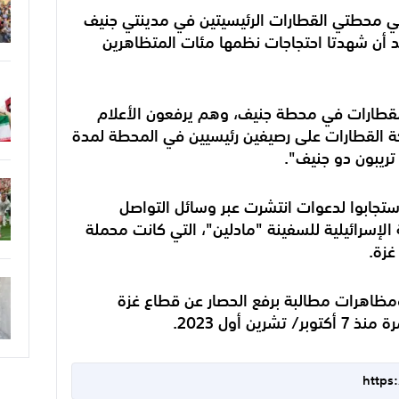
محطتي القطارات الرئيسيتين في مدينتي جنيف
د أن شهدتا احتجاجات نظمها مئات المتظاهرين
هر مسارات القطارات في محطة جنيف، وهم يرفعون الأعلام
 القطارات على رصيفين رئيسيين في المحطة لمدة
تريبون دو جنيف".
ستجابوا لدعوات انتشرت عبر وسائل التواصل
 الإسرائيلية للسفينة "مادلين"، التي كانت محملة
غزة.
ظاهرات مطالبة برفع الحصار عن قطاع غزة
ن أول 2023.
https