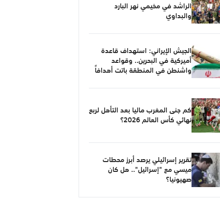
الراشد في مخيمي نهر البارد
والبداوي
الجيش الإيراني: استهداف قاعدة
أميركية في البحرين.. وقواعد
واشنطن في المنطقة باتت أهدافاً
مشروعة
كم جنى المغرب ماليا بعد التأهل لربع
نهائي كأس العالم 2026؟
تقرير إسرائيلي يرصد أبرز محطات
ميسي مع "إسرائيل".. هل كان
صهيونيا؟