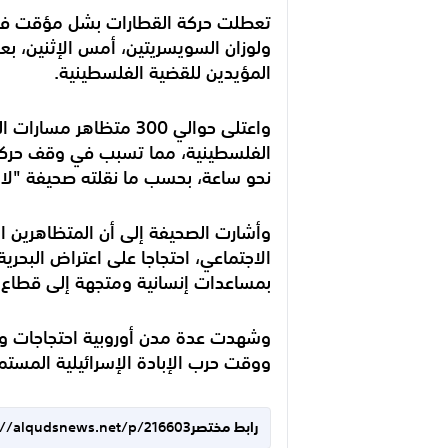
تعطلت حركة القطارات بشل مؤقت في 
ولوزان السويسريتين، أمس الإثنين، بع
المؤيدين للقضية الفلسطينية.
واعتلى حوالي 300 متظا
الفلسطينية، مما تسبب في وقف حركة
نحو ساعة، بحسب ما نقلته صحيفة "لا 
وأشارت الصحيفة إلى أن المتظاهرين ا
الاجتماعي، احتجاجا على اعتراض البحرية
بمساعدات إنسانية ومتجهة إلى قطاع 
وشهدت عدة مدن أوروبية احتجاجات وم
ووقت حرب الإبادة الإسرائيلية المستمرة منذ 7 أكتوبر/ تشري
رابط مختصر
://alqudsnews.net/p/216603