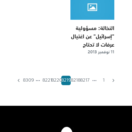
النخالة: مسؤولية
"إسرائيل" عن اغتيال
عرفات لا تحتاج
11 نوفمبر 2013
للتحقيق
8309
8221
8220
8219
8218
8217
1