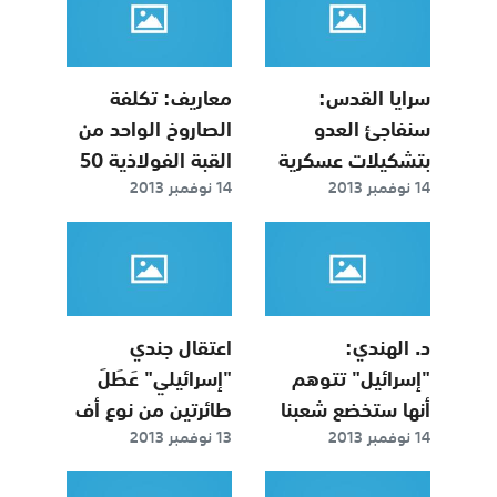
سرايا القدس:
معاريف: تكلفة
سنفاجئ العدو
الصاروخ الواحد من
بتشكيلات عسكرية
القبة الفولاذية 50
14 نوفمبر 2013
14 نوفمبر 2013
جديدة في أي
ألف دولار‏
معركة قادمة
د. الهندي:
اعتقال جندي
"إسرائيل" تتوهم
"إسرائيلي" عَطَلَ
أنها ستخضع شعبنا
طائرتين من نوع أف
14 نوفمبر 2013
13 نوفمبر 2013
وتهزمه
16