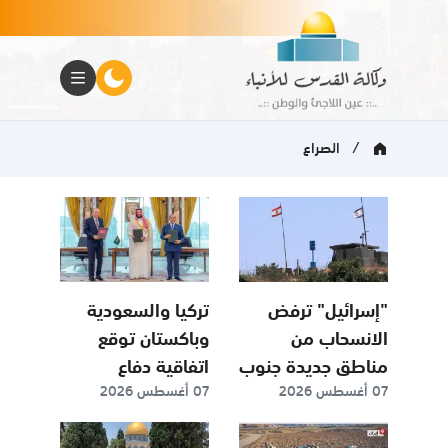
/
الصراع
"إسرائيل" ترفض
تركيا والسعودية
الانسحاب من
وباكستان توقع
مناطق جديدة جنوب
اتفاقية دفاع
07 أغسطس 2026
07 أغسطس 2026
لبنان
مشترك.. وايران
تحذر: الاتفاق “لن