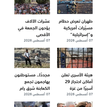
يضمن أمن
المملكة”
طهران تعرض حطام
عشرات الآلاف
مسيّرات أمريكية
يؤدون الجمعة في
و”إسرائيلية”
الأقصى
07 أغسطس 2026
07 أغسطس 2026
أسقطتها خلال
الحرب
هيئة الأسرى تعلن
مجددًا.. مستوطنون
أماكن احتجاز 29
يهاجمون تجمع
أسيرًا من غزة
الكعابنة شرق رام
07 أغسطس 2026
07 أغسطس 2026
الله