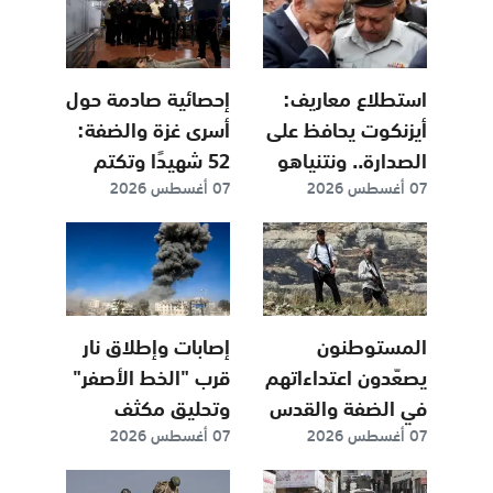
استطلاع معاريف:
إحصائية صادمة حول
أيزنكوت يحافظ على
أسرى غزة والضفة:
الصدارة.. ونتنياهو
52 شهيدًا وتكتم
07 أغسطس 2026
07 أغسطس 2026
يطارده
"إسرائيلي" على
أعداد الأسرى
المستوطنون
إصابات وإطلاق نار
يصعّدون اعتداءاتهم
قرب "الخط الأصفر"
في الضفة والقدس
وتحليق مكثف
07 أغسطس 2026
07 أغسطس 2026
للاستطلاع مع
تواصل خروقات