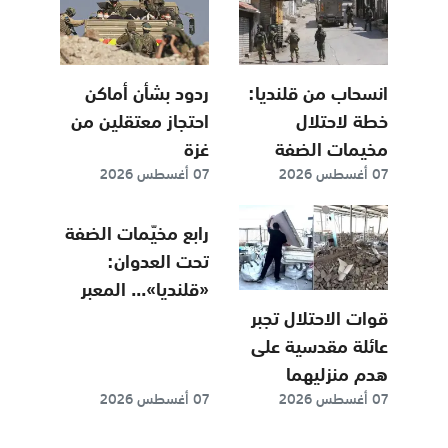
الهدنة في غزة
انسحاب من قلنديا:
ردود بشأن أماكن
خطة لاحتلال
احتجاز معتقلين من
مخيمات الضفة
غزة
07 أغسطس 2026
07 أغسطس 2026
بعمليات مستمرة
وطويلة
رابع مخيّمات الضفة
تحت العدوان:
«قلنديا»... المعبر
نحو تهويد القدس
قوات الاحتلال تجبر
عائلة مقدسية على
هدم منزليهما
07 أغسطس 2026
07 أغسطس 2026