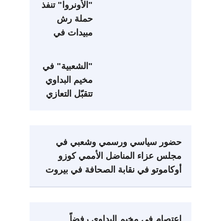
"الأونروا" تنفذ
الأونروا لتعزيز
حملة رش
خدماتها
مبيدات في
مخيمات صور
"الشعبية" في
مخيم البداوي
تتقبّل التعازي
بالمناضل
الأممي
أوكاموتو
حضور سياسي ورسمي وشعبي في
مجلس عزاء المناضل الأممي كوزو
أوكاموتو في نقابة الصحافة في بيروت
اعتصام في مخيم البداوي رفضاً