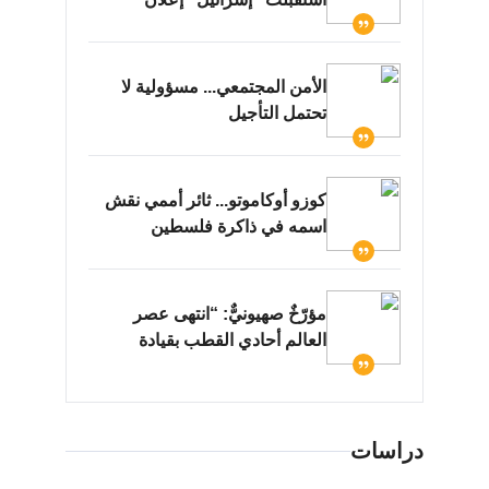
كوزو أوكاموتو... ثائر أممي نقش
اسمه في ذاكرة فلسطين
مؤرّخٌ صهيونيٌّ: “انتهى عصر
العالم أحادي القطب بقيادة
واشنطن.. ومعه انتهى عصر
نتنياهو”..
كاتب "إسرائيلي": إخفاق 7 أكتوبر
سيلاحق نتنياهو في الانتخابات
المقبلة
تباينُ أولويات أميركي –
دراسات
"إسرائيلي": تل أبيب لا ترى نهايةً
للحرب