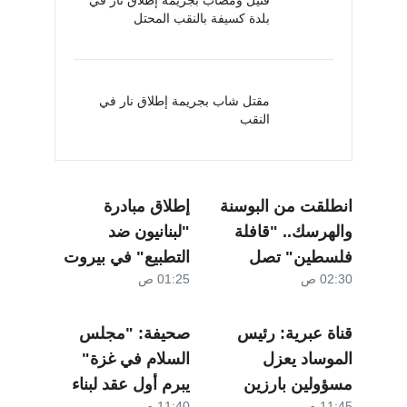
قتيل ومصاب بجريمة إطلاق نار في
بلدة كسيفة بالنقب المحتل
مقتل شاب بجريمة إطلاق نار في
النقب
انطلقت من البوسنة
إطلاق مبادرة
والهرسك.. "قافلة
"لبنانيون ضد
فلسطين" تصل
التطبيع" في بيروت
02:30 ص
01:25 ص
غازي عنتاب وتهدف
الوصول إلى
فلسطين
قناة عبرية: رئيس
صحيفة: "مجلس
الموساد يعزل
السلام في غزة"
مسؤولين بارزين
يبرم أول عقد لبناء
11:45 م
11:40 م