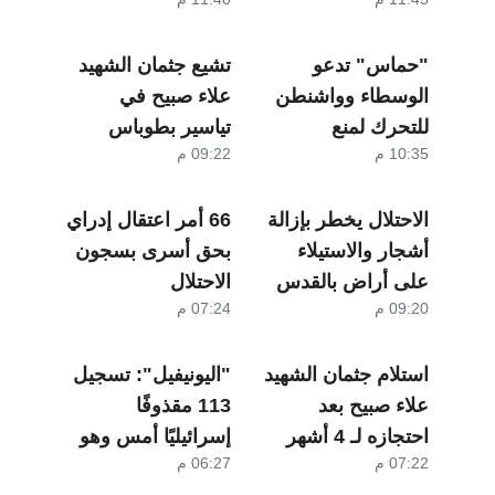
عقب فشل
موقع عسكري
محاولات اسقاط
"حماس" تدعو
النظام الإيراني
تشيع جثمان الشهيد
الوسطاء وواشنطن
علاء صبيح في
للتحرك لمنع
تياسير بطوباس
10:35 م
09:22 م
"إسرائيل" من
"إفشال اتفاق غزة"
الاحتلال يخطر بإزالة
66 أمر اعتقال إدراي
أشجار والاستيلاء
بحق أسرى بسجون
على أراض بالقدس
الاحتلال
09:20 م
07:24 م
استلام جثمان الشهيد
"اليونيفيل": تسجيل
علاء صبيح بعد
113 مقذوفًا
احتجازه لـ 4 أشهر
إسرائيليًا أمس وهو
07:22 م
06:27 م
أعلى عدد منذ 21