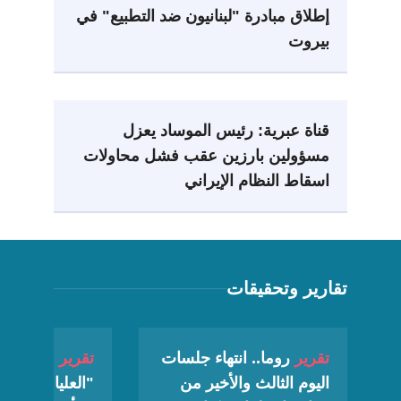
إطلاق مبادرة "لبنانيون ضد التطبيع" في
بيروت
قناة عبرية: رئيس الموساد يعزل
مسؤولين بارزين عقب فشل محاولات
اسقاط النظام الإيراني
تقارير وتحقيقات
تقرير
روما.. انتهاء جلسات
تقرير
"عدالة":
اليوم الثالث والأخير من
"العليا" "الإسرا