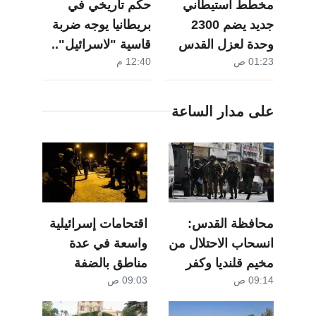
58 ألف إصابة بـ "جدري الماء" في قطاع
مخطط استيطاني
حكم تاريخي في
غزة منذ بداية العام الجاري
جديد يضم 2300
بريطانيا يوجه ضربة
الاحتلال يسلّم إخطارات بهدم منازل
وحدة لعزل القدس
قاسية "لاسرائيل"..
ومنشآت في جبع شمال القدس
01:23 ص
12:40 م
عن بيت لحم
مناهضتك للصهيونية
مقتل عسكريين "إسرائيليين" اثنين وإصابة 4
لا تعني معاداتك
بانفجار عبوة في لبنان
للسامية
بيانات: تراجع الملاحة عبر مضيقي هرمز
على مدار الساعة
وباب المندب
162 مستوطنًا يقتحمون الأقصى وسط قيود
مشددة
الاحتلال يوسع تجريف الأراضي في جنين
4 جرحى بتصعيد إسرائيلي على جنوبي لبنان
محافظة القدس:
اقتحامات إسرائيلية
مستوطنون يوسعون تسييج أراضٍ بالأغوار
انسحاب الاحتلال من
واسعة في عدة
الشمالية
مخيم قلنديا وكفر
مناطق بالضفة
انفجاران بمضيق هرمز بالتزامن مع مباحثات
09:14 ص
09:03 ص
عقب بعد عدوان
حوله
استمر يومين
الاحتلال يهدم بناية سكنية في كفر قاسم