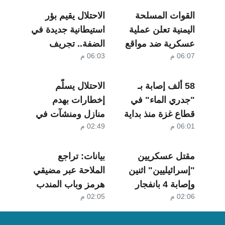
حزيران
القوات المسلحة
الاحتلال يقيم بؤر
اليمنية تعلن عملية
استيطانية جديدة في
عسكرية ضد مواقع
الضفة.. تجريف
06:07 م
06:03 م
سعودية
أراضي واقتلاع
أشجار
58 ألف إصابة بـ
الاحتلال يسلّم
"جدري الماء" في
إخطارات بهدم
قطاع غزة منذ بداية
منازل ومنشآت في
06:01 م
02:49 م
العام الجاري
جبع شمال القدس
مقتل عسكريين
بيانات: تراجع
"إسرائيليين" اثنين
الملاحة عبر مضيقي
وإصابة 4 بانفجار
هرمز وباب المندب
02:06 م
02:05 م
عبوة في لبنان