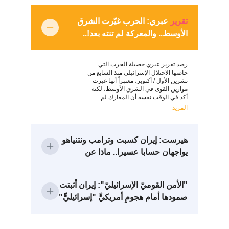
تقرير
عبري: الحرب غيّرت الشرق
الفلسطيني ليس شماعة أزمات
الأوسط.. والمعركة لم تنته بعد!..
لبنان... سبعة عقود من فشل
الحكومات في إدارة ملف
اللاجئين!..
رصد تقرير عبري حصيلة الحرب التي
خاضها الاحتلال الإسرائيلي منذ السابع من
تشرين الأول / أكتوبر، معتبراً أنها غيرت
موازين القوى في الشرق الأوسط، لكنه
أكد في الوقت نفسه أن المعارك لم
تحسم بعد، وأن تل أبيب
المزيد
هيرست: إيران كسبت وترامب ونتنياهو
يواجهان حسابا عسيرا.. ماذا عن
الإمارات؟
قال الكاتب البريطاني ديفيد هيرست إن
"الأمن القوميّ الإسرائيليّ": إيران أثبتت
الحرب الأخيرة مع إيران لم تنتهِ فقط
صمودها أمام هجومٍ أمريكيٍّ "إسرائيليٍّ"
بإخفاق أمريكي – إسرائيلي جديد في
الشرق الأوسط، بل أسست لتحول
مشتركٍ
جذري في ميزان القوى الإقليمي، بعدما
نجحت طهران في تثبيت معادلة ردع
المزيد
رأت دراسة صادرة عن "مركز أبحاث