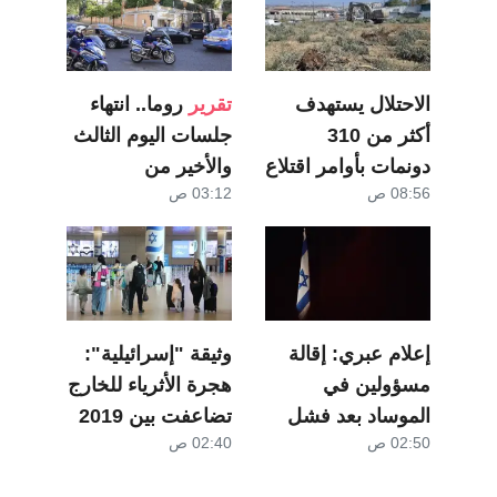
إصابات واعتقالات خلال اقتحامات متصاعدة
للاحتلال بالضفة
"إسـرائيـل" تُواصـل خرق اتفاقيـة وقف
الاحتلال يستهدف
تقرير
روما.. انتهاء
إطـلاق النار في قطـاع غزة
أكثر من 310
جلسات اليوم الثالث
محافظة القدس: انسحاب الاحتلال من مخيم
دونمات بأوامر اقتلاع
والأخير من
قلنديا وكفر عقب بعد عدوان استمر يومين
08:56 ص
03:12 ص
أشجار في جنين
مفاوضات لبنان
وكيان العدو
إعلام عبري: إقالة
وثيقة "إسرائيلية":
مسؤولين في
هجرة الأثرياء للخارج
الموساد بعد فشل
تضاعفت بين 2019
02:50 ص
02:40 ص
خطة لإسقاط نظام
و2024
طهران