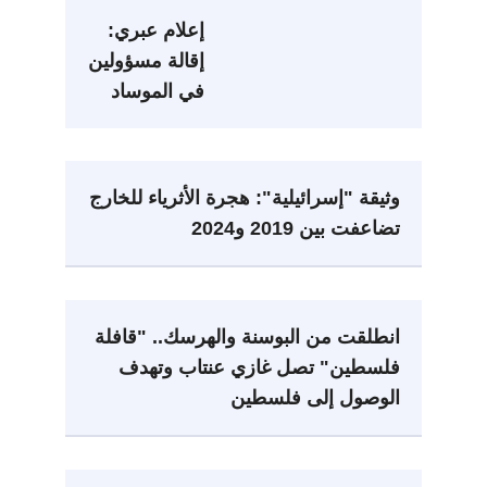
اقتلاع أشجار
إعلام عبري:
في جنين
إقالة مسؤولين
في الموساد
بعد فشل خطة
لإسقاط نظام
طهران
وثيقة "إسرائيلية": هجرة الأثرياء للخارج
تضاعفت بين 2019 و2024
انطلقت من البوسنة والهرسك.. "قافلة
فلسطين" تصل غازي عنتاب وتهدف
الوصول إلى فلسطين